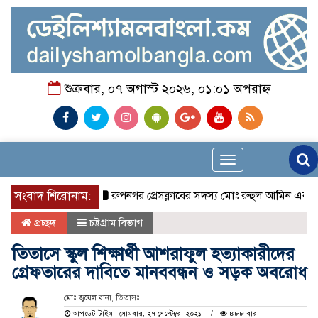
শুক্রবার, ০৭ অগাস্ট ২০২৬, ০১:০১ অপরাহ্ন
Toggle
navigation
সংবাদ শিরোনাম:
রুপনগর প্রেসক্লাবের সদস্য মোঃ রুহুল আমিন এর মমতাময়ী
প্রচ্ছদ
চট্টগ্রাম বিভাগ
তিতাসে স্কুল শিক্ষার্থী আশরাফুল হত্যাকারীদের
গ্রেফতারের দাবিতে মানববন্ধন ও সড়ক অবরোধ
মোঃ জুয়েল রানা, তিতাসঃ
আপডেট টাইম : সোমবার, ২৭ সেপ্টেম্বর, ২০২১
৪৮৮ বার