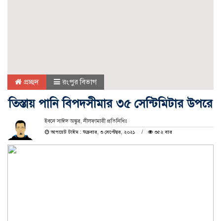
প্রচ্ছদ
রংপুর বিভাগ
তিস্তায় পানি বিপদসীমার ৩৫ সেন্টিমিটার উপরে
ইবনে সাঈদ অঙ্কুর, নীলফামারী প্রতিনিধিঃ
আপডেট টাইম : শুক্রবার, ৩ সেপ্টেম্বর, ২০২১
৩৫২ বার