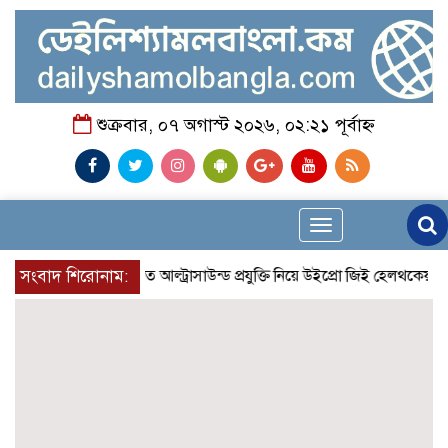
শুক্রবার, ০৭ অগাস্ট ২০২৬, ০২:২১ পূর্বাহ্ন
Toggle
navigation
প্রান্তিক শহরে উন্নত আল্ট্রাসাউন্ড প্রযুক্তি নিয়ে উইপ্রো জিই হেলথকেয়ারের ‘হ
সংবাদ শিরোনাম: