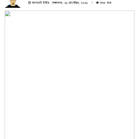
আপডেট টাইম : মঙ্গলবার, ২১ সেপ্টেম্বর, ২০২১
৩৬৮ বার