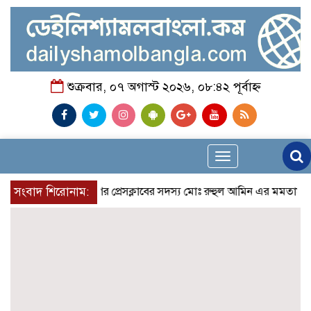
শুক্রবার, ০৭ অগাস্ট ২০২৬, ০৮:৪২ পূর্বাহ্ন
Toggle
navigation
সংবাদ শিরোনাম:
রুপনগর প্রেসক্লাবের সদস্য মোঃ রুহুল আমিন এর মমতাময়ী মায়ের