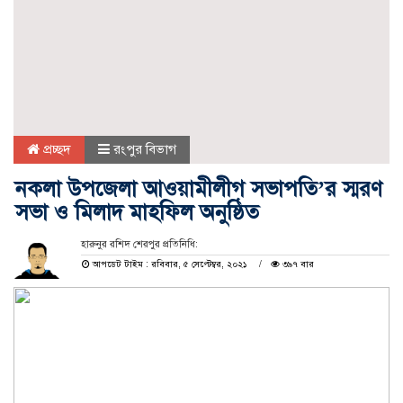
প্রচ্ছদ
রংপুর বিভাগ
নকলা উপজেলা আওয়ামীলীগ সভাপতি’র স্মরণ
সভা ও মিলাদ মাহফিল অনুষ্ঠিত
হারুনুর রশিদ শেরপুর প্রতিনিধি:
আপডেট টাইম : রবিবার, ৫ সেপ্টেম্বর, ২০২১
৩৯৭ বার