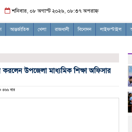
শনিবার, ০৮ অগাস্ট ২০২৬, ০৮:৩৭ অপরাহ্ন
শ
আন্তর্জাতিক
খেলা
রাজধানী
বিনোদন
লাইফস্টাইল
দর্শন করলেন উপজেলা মাধ্যমিক শিক্ষা অফিসার
৪৬৬ বার