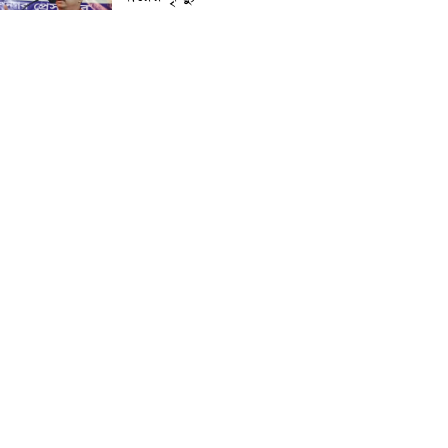
প্রান্তিক শহরে উন্নত আল্ট্রাসাউন্ড
প্রযুক্তি নিয়ে উইপ্রো জিই
হেলথকেয়ারের ‘হেলথ এক্সপ্রেস’
চালু
নিত্য প্রয়োজনীয় দ্রব্যমূল্যের
লাগামহীন উর্ধ্বগতির প্রতিবাদে
মাগুরায় ১১দলীয় ঐক্য জোটের
স্মারকলিপি প্রদান
হাটহাজারী মাদরাসা ছাত্র
আরিফুল ইসলামের আকস্মিক
মৃত্যু : মাগফিরাত কামনায়
জামেয়ার মহাপরিচালক
আলেমগণের স্বতঃস্ফূর্ত
অংশগ্রহণেই জুলাই আন্দোলন
সফল হয় : আল্লামা শেখ আহমদ
জুলাই গণঅভ্যুত্থান দিবস
উপলক্ষ্যে কোম্পানীগঞ্জে ১১ দলীয়
ঐক্য জোটের গণমিছিল ও
সমাবেশ অনুষ্ঠিত