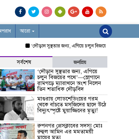
অপরাধ
আরো
‘দৌড়ান সুস্থতার জন্য, এগিয়ে চলুন বিজয়ের পথে’—স্লোগানে রা
সর্বশেষ
জনপ্রিয়
‘দৌড়ান সুস্থতার জন্য, এগিয়ে
চলুন বিজয়ের পথে’—স্লোগানে
রামগড়ে ম্যারাথনে অংশ নিলেন
তিন শতাধিক দৌড়বিদ
মাগুরায় লোডশেডিংয়ের গরম
থেকে বাঁচতে মসজিদের ছাদে উঠে
বিদ্যুৎস্পৃষ্টে মুয়াজ্জিনের মৃত্যু!
রুপনগর প্রেসক্লাবের সদস্য মোঃ
রুহুল আমিন এর মমতাময়ী
মায়ের মৃত্যু