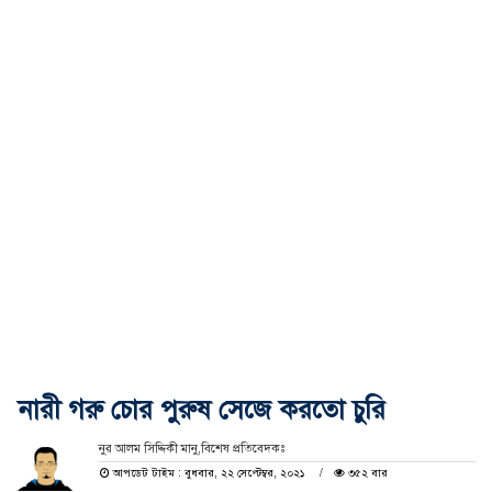
নারী গরু চোর পুরুষ সেজে করতো চুরি
নুর আলম সিদ্দিকী মানু,বিশেষ প্রতিবেদকঃ
আপডেট টাইম : বুধবার, ২২ সেপ্টেম্বর, ২০২১
৩৫২ বার