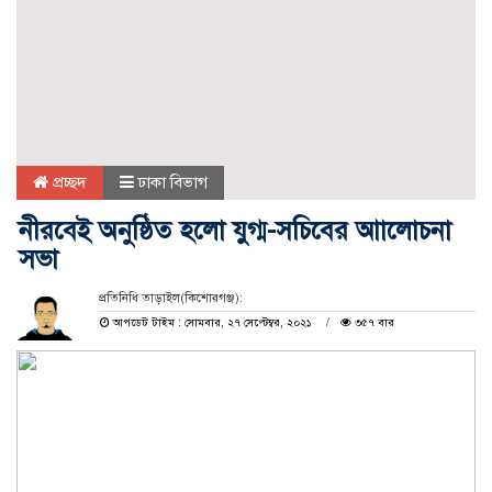
প্রচ্ছদ
ঢাকা বিভাগ
নীরবেই অনুষ্ঠিত হলো যুগ্ম-সচিবের আালোচনা
সভা
প্রতিনিধি তাড়াইল(কিশোরগঞ্জ):
আপডেট টাইম : সোমবার, ২৭ সেপ্টেম্বর, ২০২১
৩৫৭ বার