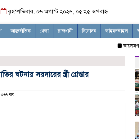
বৃহস্পতিবার, ০৬ অগাস্ট ২০২৬, ০৫:২৫ অপরাহ্ন
শ
আন্তর্জাতিক
খেলা
রাজধানী
বিনোদন
লাইফস্টাইল
আলেমগণের স্বত
র ঘটনায় সরদারের স্ত্রী গ্রেপ্তার
৩৩৭ বার