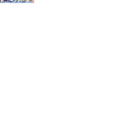
“স্পেশাল ট্রাইব্যুনালে জুলাই
গণহত্যার বিচার করেন, জনগণ
আপনাদের ছাড়বে না: সাক্কু
ভাষা সৈনিক অজিত গুহ
মহাবিদ্যালয়ে জুলাই গণঅভ্যুত্থান
দিবসের আলোচনা সভা ও
পুরস্কার বিতরণ
বন্যাদুর্গত মানুষের পাশে পার্কভিউ
হাসপাতাল আমিলাইষে ফ্রি
চিকিৎসা ক্যাম্পে ২ হাজার
রোগীকে সেবা, বিনামূল্যে ওষুধ
বিতরণ
চন্দনাইশ থানা পুলিশের
অভিযানে ৩ আসামী গ্রেফতার
শহীদ মজিদের প্রতি শ্রদ্ধাঞ্জলির
মধ্যে দিয়ে জুলাই গণঅভ্যুত্থান
দিবস পালন