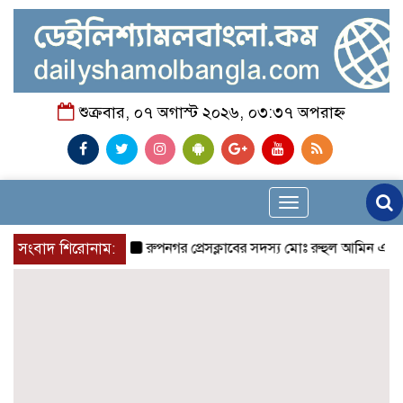
শুক্রবার, ০৭ অগাস্ট ২০২৬, ০৩:৩৭ অপরাহ্ন
Toggle
navigation
সংবাদ শিরোনাম:
রুপনগর প্রেসক্লাবের সদস্য মোঃ রুহুল আমিন এর মমতাময়ী