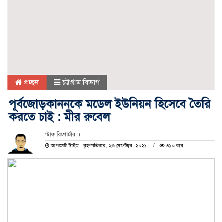
প্রচ্ছদ
চট্টগ্রাম বিভাগ
পূর্বজোড়কাননকে মডেল ইউনিয়ন হিসেবে তৈরি
করতে চাই : মীর রুবেল
স্টাফ রিপোর্টার।।
আপডেট টাইম : বৃহস্পতিবার, ২৩ সেপ্টেম্বর, ২০২১
৩১০ বার