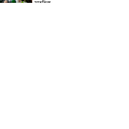
মাহফিল
চন্দনাইশে বিমরুলের কামড়ে
বৃদ্ধের মৃত্যু
‘দৌড়ান সুস্থতার জন্য, এগিয়ে
চলুন বিজয়ের পথে’—স্লোগানে
রামগড়ে ম্যারাথনে অংশ নিলেন
তিন শতাধিক দৌড়বিদ
মাগুরায় লোডশেডিংয়ের গরম
থেকে বাঁচতে মসজিদের ছাদে উঠে
বিদ্যুৎস্পৃষ্টে মুয়াজ্জিনের মৃত্যু!
রুপনগর প্রেসক্লাবের সদস্য মোঃ
রুহুল আমিন এর মমতাময়ী
মায়ের মৃত্যু
প্রান্তিক শহরে উন্নত আল্ট্রাসাউন্ড
প্রযুক্তি নিয়ে উইপ্রো জিই
হেলথকেয়ারের ‘হেলথ এক্সপ্রেস’
চালু