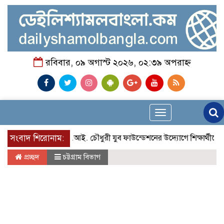
রবিবার, ০৯ অগাস্ট ২০২৬, ০২:৩৯ অপরাহ্ন
Toggle
navigation
সংবাদ শিরোনাম:
জে.আই. চৌধুরী যুব ফাউন্ডেশনের উদ্যোগে শিক্ষার্থীদের মাঝ
প্রচ্ছদ
চট্টগ্রাম বিভাগ