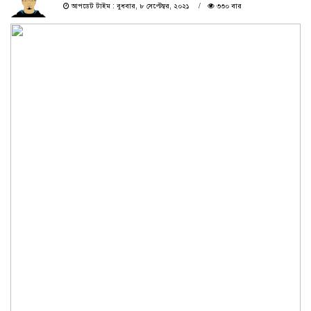
আপডেট টাইম : বুধবার, ৮ সেপ্টেম্বর, ২০২১
৩৩০ বার