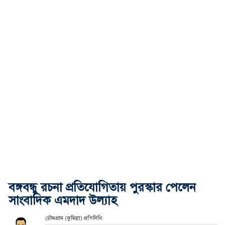
বঙ্গবন্ধু রচনা প্রতিযোগিতায় পুরস্কার পেলেন
সাংবাদিক এমদাদ উল্যাহ
চৌদ্দগ্রাম (কুমিল্লা) প্রতিনিধি: