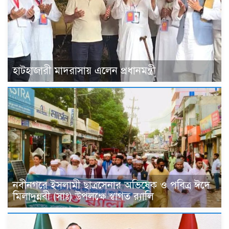
হাটহাজারী মাদরাসায় এলেন প্রধানমন্ত্রী
নবীনগরে ইসলামী ছাত্রসেনার অভিষেক ও পবিত্র ঈদে
মিলাদুন্নবী (সাঃ) উপলক্ষে স্বাগত র‍্যালি