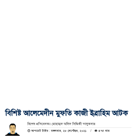
বিশিষ্ট আলেমেদীন মুফতি কাজী ইব্রাহিম আটক
বিশেষ প্রতিবেদকঃ মোহাম্মদ অলিদ সিদ্দিকী তালুকদার
আপডেট টাইম : মঙ্গলবার, ২৮ সেপ্টেম্বর, ২০২১
৪৭৫ বার