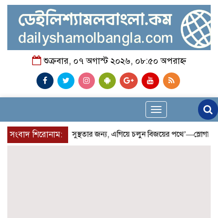
শুক্রবার, ০৭ অগাস্ট ২০২৬, ০৮:৫০ অপরাহ্ন
Toggle
navigation
সংবাদ শিরোনাম:
‘দৌড়ান সুস্থতার জন্য, এগিয়ে চলুন বিজয়ের পথে’—স্লোগানে রাম