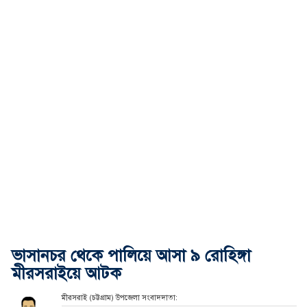
ভাসানচর থেকে পালিয়ে আসা ৯ রোহিঙ্গা
মীরসরাইয়ে আটক
মীরসরাই (চট্টগ্রাম) উপজেলা সংবাদদাতা: