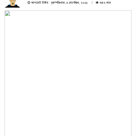
আপডেট টাইম : বৃহস্পতিবার, ৯ সেপ্টেম্বর, ২০২১
৩৪৬ বার