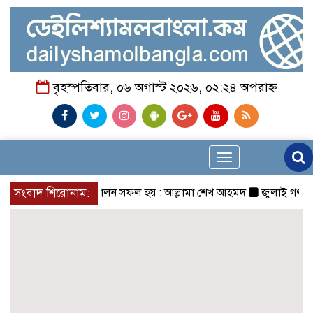
বৃহস্পতিবার, ০৬ অগাস্ট ২০২৬, ০২:২৪ অপরাহ্ন
Toggle
navigation
গ্রহণেই জুলাই আন্দোলন সফল হয় : আল্লামা শেখ আহমদ
সংবাদ শিরোনাম:
জুলাই গণঅভ্যুত্থ