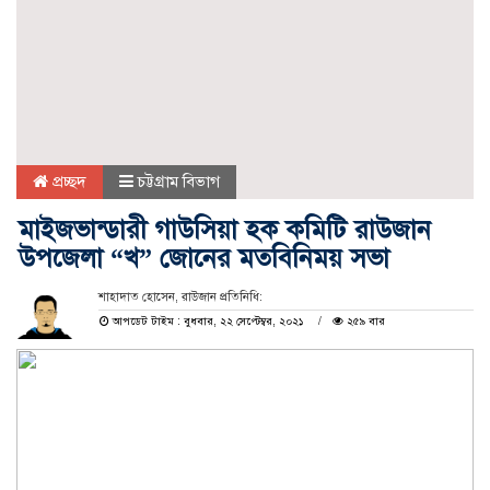
প্রচ্ছদ
চট্টগ্রাম বিভাগ
মাইজভান্ডারী গাউসিয়া হক কমিটি রাউজান
উপজেলা “খ” জোনের মতবিনিময় সভা
শাহাদাত হোসেন, রাউজান প্রতিনিধি:
আপডেট টাইম : বুধবার, ২২ সেপ্টেম্বর, ২০২১
২৫৯ বার