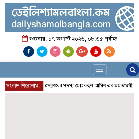
শুক্রবার, ০৭ অগাস্ট ২০২৬, ০৮:৩৫ পূর্বাহ্ন
Toggle
navigation
সংবাদ শিরোনাম:
রুপনগর প্রেসক্লাবের সদস্য মোঃ রুহুল আমিন এর মমতাময়ী মায়ের মৃত