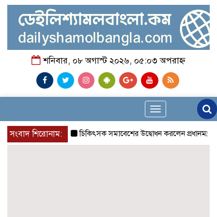
শনিবার, ০৮ অগাস্ট ২০২৬, ০৫:০৩ অপরাহ্ন
Toggle
navigation
সংবাদ শিরোনাম:
চিকিৎসক সমাবেশের উদ্বোধন করলেন প্রধানমন্ত্রী
চন