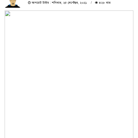
আপডেট টাইম : শনিবার, ২৫ সেপ্টেম্বর, ২০২১
৪২৮ বার