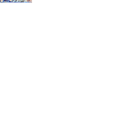
“স্পেশাল ট্রাইব্যুনালে জুলাই
গণহত্যার বিচার করেন, জনগণ
আপনাদের ছাড়বে না: সাক্কু
ভাষা সৈনিক অজিত গুহ
মহাবিদ্যালয়ে জুলাই গণঅভ্যুত্থান
দিবসের আলোচনা সভা ও
পুরস্কার বিতরণ
বন্যাদুর্গত মানুষের পাশে পার্কভিউ
হাসপাতাল আমিলাইষে ফ্রি
চিকিৎসা ক্যাম্পে ২ হাজার
রোগীকে সেবা, বিনামূল্যে ওষুধ
বিতরণ
চন্দনাইশ থানা পুলিশের
অভিযানে ৩ আসামী গ্রেফতার
শহীদ মজিদের প্রতি শ্রদ্ধাঞ্জলির
মধ্যে দিয়ে জুলাই গণঅভ্যুত্থান
দিবস পালন