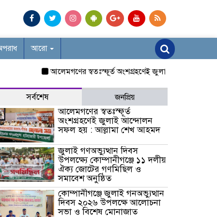
অপরাধ
আরো
আলেমগণের স্বতঃস্ফূর্ত অংশগ্রহণেই জুলাই আন্দোলন সফল হয় 
সর্বশেষ
জনপ্রিয়
আলেমগণের স্বতঃস্ফূর্ত
অংশগ্রহণেই জুলাই আন্দোলন
সফল হয় : আল্লামা শেখ আহমদ
জুলাই গণঅভ্যুত্থান দিবস
উপলক্ষ্যে কোম্পানীগঞ্জে ১১ দলীয়
ঐক্য জোটের গণমিছিল ও
সমাবেশ অনুষ্ঠিত
কোম্পানীগঞ্জে জুলাই গনঅভ্যুত্থান
দিবস ২০২৬ উপলক্ষে আলোচনা
সভা ও বিশেষ মোনাজাত