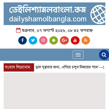
শুক্রবার, ০৭ অগাস্ট ২০২৬, ০৮:৪২ অপরাহ্ন
Toggle
navigation
সংবাদ শিরোনাম:
‘দৌড়ান সুস্থতার জন্য, এগিয়ে চলুন বিজয়ের পথে’—স্লোগানে