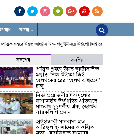
অপরাধ
আরো
তিক শহরে উন্নত আল্ট্রাসাউন্ড প্রযুক্তি নিয়ে উইপ্রো জিই হেলথকেয়ারের ‘হেলথ এক্সপ
সর্বশেষ
জনপ্রিয়
প্রান্তিক শহরে উন্নত আল্ট্রাসাউন্ড
প্রযুক্তি নিয়ে উইপ্রো জিই
হেলথকেয়ারের ‘হেলথ এক্সপ্রেস’
চালু
নিত্য প্রয়োজনীয় দ্রব্যমূল্যের
লাগামহীন উর্ধ্বগতির প্রতিবাদে
মাগুরায় ১১দলীয় ঐক্য জোটের
স্মারকলিপি প্রদান
হাটহাজারী মাদরাসা ছাত্র
আরিফুল ইসলামের আকস্মিক
মৃত্যু : মাগফিরাত কামনায়