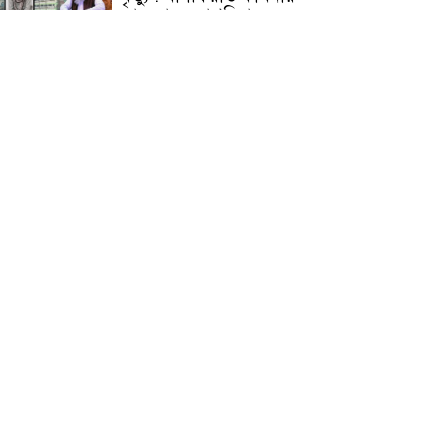
জামেয়ার মহাপরিচালক
আলেমগণের স্বতঃস্ফূর্ত
অংশগ্রহণেই জুলাই আন্দোলন
সফল হয় : আল্লামা শেখ আহমদ
জুলাই গণঅভ্যুত্থান দিবস
উপলক্ষ্যে কোম্পানীগঞ্জে ১১ দলীয়
ঐক্য জোটের গণমিছিল ও
সমাবেশ অনুষ্ঠিত
কোম্পানীগঞ্জে জুলাই গনঅভ্যুত্থান
দিবস ২০২৬ উপলক্ষে আলোচনা
সভা ও বিশেষ মোনাজাত
“স্পেশাল ট্রাইব্যুনালে জুলাই
গণহত্যার বিচার করেন, জনগণ
আপনাদের ছাড়বে না: সাক্কু
ভাষা সৈনিক অজিত গুহ
মহাবিদ্যালয়ে জুলাই গণঅভ্যুত্থান
দিবসের আলোচনা সভা ও
পুরস্কার বিতরণ