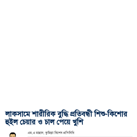
লাকসামে শারীরিক বুদ্ধি প্রতিবন্ধী শিশু-কিশোর
হুইল চেয়ার ও চাল পেয়ে খুশি
এম,এ মান্নান, কুমিল্লা বিশেষ প্রতিনিধি