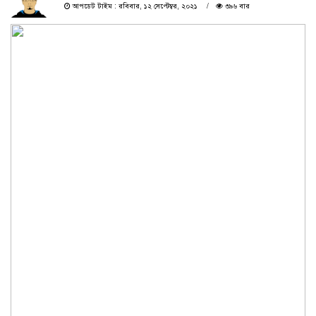
আপডেট টাইম : রবিবার, ১২ সেপ্টেম্বর, ২০২১
৩৯৬ বার