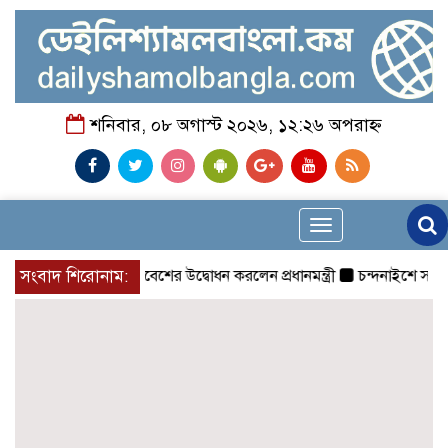
শনিবার, ০৮ অগাস্ট ২০২৬, ১২:২৬ অপরাহ্ন
Toggle
navigation
সংবাদ শিরোনাম:
চিকিৎসক সমাবেশের উদ্বোধন করলেন প্রধানমন্ত্রী
চন্দনাইশে সড়ক দূর