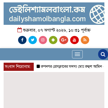
শুক্রবার, ০৭ অগাস্ট ২০২৬, ১০:৩১ পূর্বাহ্ন
Toggle
navigation
সংবাদ শিরোনাম:
রুপনগর প্রেসক্লাবের সদস্য মোঃ রুহুল আমিন এর মমতাম