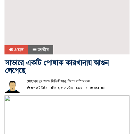
প্রচ্ছদ
জাতীয়
সাভারে একটি পোষাক কারখানায় আগুন
লেগেছে
মোহাম্মদ নুর আলম সিদ্দিকী মানু, বিশেষ প্রতিবেদকঃ
আপডেট টাইম : রবিবার, ৫ সেপ্টেম্বর, ২০২১
৩৬২ বার