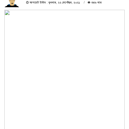
আপডেট টাইম : বুধবার, ২২ সেপ্টেম্বর, ২০২১
৩৪৯ বার