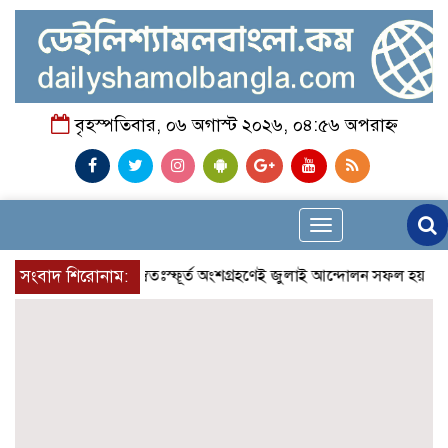
বৃহস্পতিবার, ০৬ অগাস্ট ২০২৬, ০৪:৫৬ অপরাহ্ন
Toggle
navigation
সংবাদ শিরোনাম:
আলেমগণের স্বতঃস্ফূর্ত অংশগ্রহণেই জুলাই আন্দোলন সফল হয় : আল্লা