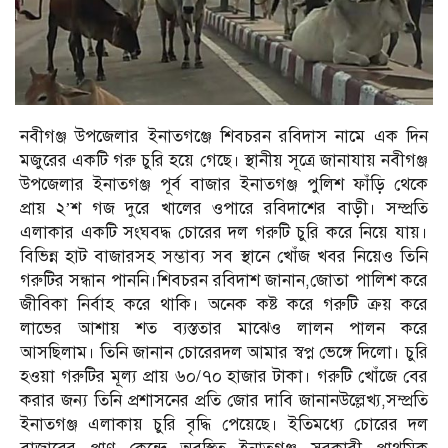
নবীগঞ্জ উপজেলার ইনাতগঞ্জে শিবচরন রবিদাস নামে এক দিন
মজুরের একটি গরু চুরি হয়ে গেছে। স্থানীয় সূত্রে জানাযায় নবীগঞ্জ
উপজেলার ইনাতগঞ্জ পূর্ব বাজার ইনাতগঞ্জ পুলিশ ফাঁড়ি থেকে
প্রায় ২’শ গজ দুরে খালের ওপারে রবিদাশের বাড়ী। সম্প্রতি
এলাকার একটি সংঘবদ্ধ চোরের দল গরুটি চুরি করে নিয়ে যায়।
বিভিন্ন হাট বাজারসহ সম্ভাব্য সব স্থানে খোঁজ খবর নিয়েও তিনি
গরুটির সন্ধান পাননি।শিবচরন রবিদাশ জানান,জোতা পালিশ করে
জীবিকা নির্বাহ করে থাকি। অনেক কষ্ট করে গরুটি ক্রয় করে
লাভের আশায় শত ব্যস্ততার মাঝেও লালন পালন করে
আসছিলাম। তিনি জানান চোরেরদল আমার স্বপ্ন ভেঙ্গে দিলো। চুরি
হওয়া গরুটির মূল্য প্রায় ৬০/৭০ হাজার টাকা। গরুটি খোঁজে বের
করার জন্য তিনি প্রশাসনের প্রতি জোর দাবি জানানউল্লেখ্য,সম্প্রতি
ইনাতগঞ্জ এলাকায় চুরি বৃদ্ধি পেয়েছে। ইতিমধ্যে চোরের দল