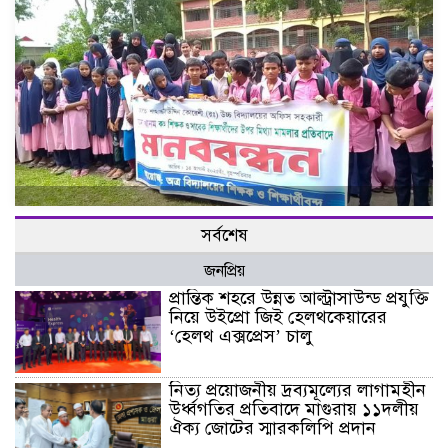
সর্বশেষ
জনপ্রিয়
প্রান্তিক শহরে উন্নত আল্ট্রাসাউন্ড প্রযুক্তি
নিয়ে উইপ্রো জিই হেলথকেয়ারের
‘হেলথ এক্সপ্রেস’ চালু
নিত্য প্রয়োজনীয় দ্রব্যমূল্যের লাগামহীন
উর্ধ্বগতির প্রতিবাদে মাগুরায় ১১দলীয়
ঐক্য জোটের স্মারকলিপি প্রদান