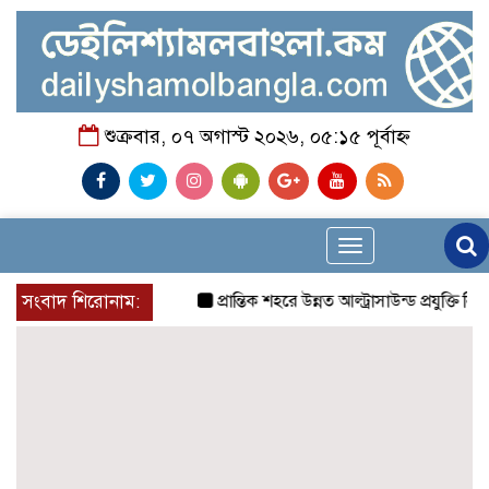
শুক্রবার, ০৭ অগাস্ট ২০২৬, ০৫:১৫ পূর্বাহ্ন
Toggle
navigation
সংবাদ শিরোনাম:
প্রান্তিক শহরে উন্নত আল্ট্রাসাউন্ড প্রযুক্তি নিয়ে