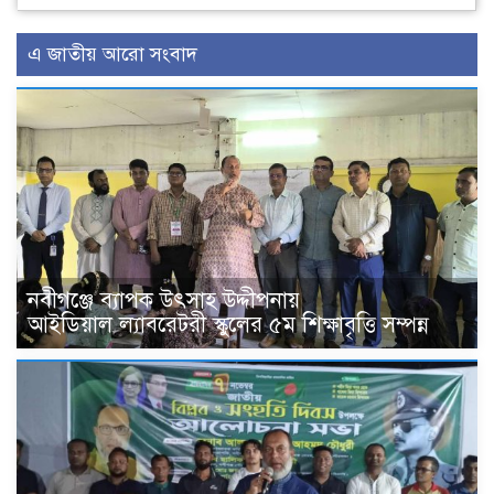
এ জাতীয় আরো সংবাদ
নবীগঞ্জে ব্যাপক উৎসাহ উদ্দীপনায়
আইডিয়াল ল্যাবরেটরী স্কুলের ৫ম শিক্ষাবৃত্তি সম্পন্ন