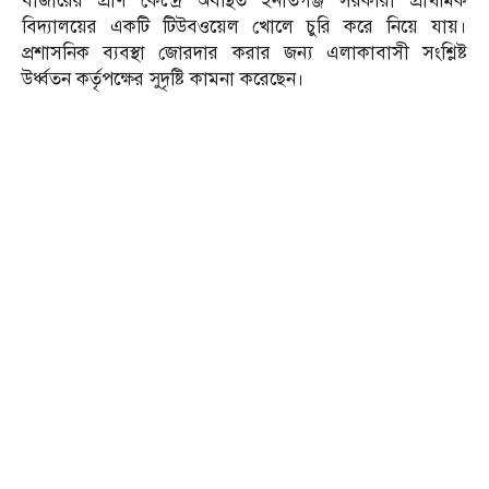
বাজারের প্রাণ কেন্দ্রে অবস্থিত ইনাতগঞ্জ সরকারী প্রাথমিক
বিদ্যালয়ের একটি টিউবওয়েল খোলে চুরি করে নিয়ে যায়।
প্রশাসনিক ব্যবস্থা জোরদার করার জন্য এলাকাবাসী সংশ্লিষ্ট
উর্ধ্বতন কর্তৃপক্ষের সুদৃষ্টি কামনা করেছেন।