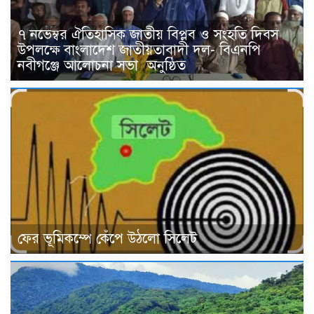
৭ নভেম্বর ঐতিহাসিক জাতীয় বিপ্লব ও সংহতি দিবস
উপলক্ষে বাংলাদেশ জাতীয়তাবাদী দল- বিএনপি
নবীগঞ্জে আলোচনা সভা অনুষ্ঠিত
ফের ভূমিকম্পে কেঁপে উঠলো সিলেট