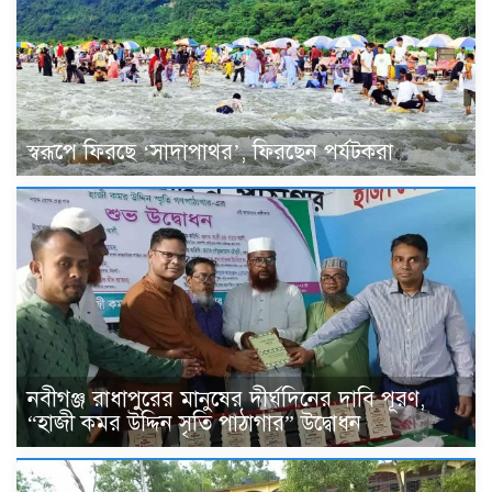
স্বরূপে ফিরছে ‘সাদাপাথর’, ফিরছেন পর্যটকরা
নবীগঞ্জ রাধাপুরের মানুষের দীর্ঘদিনের দাবি পূরণ,
“হাজী কমর উদ্দিন সৃতি পাঠাগার” উদ্বোধন