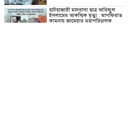
হাটহাজারী মাদরাসা ছাত্র আরিফুল
ইসলামের আকস্মিক মৃত্যু : মাগফিরাত
কামনায় জামেয়ার মহাপরিচালক
আলেমগণের স্বতঃস্ফূর্ত অংশগ্রহণেই
জুলাই আন্দোলন সফল হয় : আল্লামা
শেখ আহমদ
জুলাই গণঅভ্যুত্থান দিবস উপলক্ষ্যে
কোম্পানীগঞ্জে ১১ দলীয় ঐক্য জোটের
গণমিছিল ও সমাবেশ অনুষ্ঠিত
কোম্পানীগঞ্জে জুলাই গনঅভ্যুত্থান দিবস
২০২৬ উপলক্ষে আলোচনা সভা ও
বিশেষ মোনাজাত
“স্পেশাল ট্রাইব্যুনালে জুলাই গণহত্যার
বিচার করেন, জনগণ আপনাদের ছাড়বে
না: সাক্কু