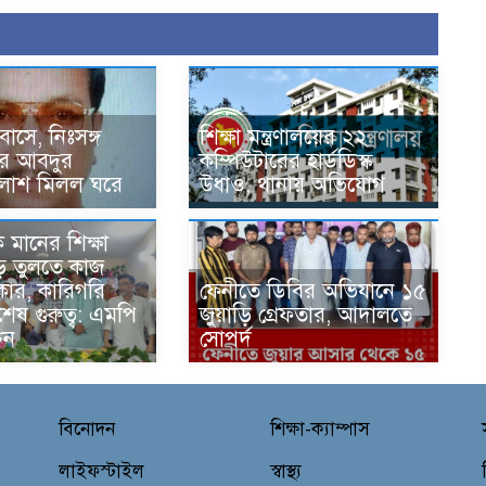
বাসে, নিঃসঙ্গ
শিক্ষা মন্ত্রণালয়ের ২২
ের আবদুর
কম্পিউটারের হার্ডডিস্ক
লাশ মিলল ঘরে
উধাও, থানায় অভিযোগ
ক মানের শিক্ষা
গড়ে তুলতে কাজ
ার, কারিগরি
ফেনীতে ডিবির অভিযানে ১৫
শেষ গুরুত্ব: এমপি
জুয়াড়ি গ্রেফতার, আদালতে
িন
সোপর্দ
বিনোদন
শিক্ষা-ক্যাম্পাস
লাইফস্টাইল
স্বাস্থ্য