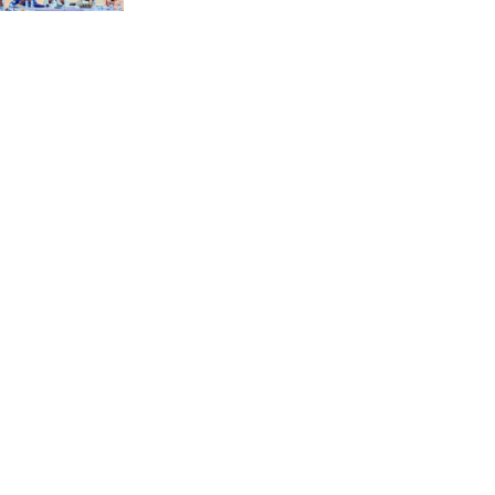
“স্পেশাল ট্রাইব্যুনালে জুলাই
গণহত্যার বিচার করেন, জনগণ
আপনাদের ছাড়বে না: সাক্কু
ভাষা সৈনিক অজিত গুহ
মহাবিদ্যালয়ে জুলাই গণঅভ্যুত্থান
দিবসের আলোচনা সভা ও
পুরস্কার বিতরণ
বন্যাদুর্গত মানুষের পাশে পার্কভিউ
হাসপাতাল আমিলাইষে ফ্রি
চিকিৎসা ক্যাম্পে ২ হাজার
রোগীকে সেবা, বিনামূল্যে ওষুধ
বিতরণ
চন্দনাইশ থানা পুলিশের
অভিযানে ৩ আসামী গ্রেফতার
শহীদ মজিদের প্রতি শ্রদ্ধাঞ্জলির
মধ্যে দিয়ে জুলাই গণঅভ্যুত্থান
দিবস পালন