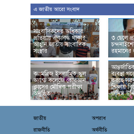
এ জাতীয় আরো সংবাদ
সাংবাদিকদের অধিকার
প্রতিষ্ঠায় ঐক্যবদ্ধ থাকার
৩ ছেলে প্র
আহ্বান জাতীয় সাংবাদিক
চন্দনাইশ
সংস্থার
রহমানের 
আন্তর্জাতি
ক্যামব্রিজ ইসলামিক স্কুল
ব্যবস্থা 
অ্যান্ড কলেজে কোরআন
করছে সরক
ক্লাসের মৌখিক পরীক্ষা
শিক্ষায় বি
অনুষ্ঠিত
জসিম উদ্দ
জাতীয়
অপরাধ
রাজনীতি
অর্থনীতি