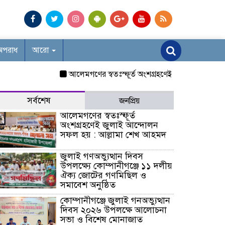
অপরাধ
আরো
আলেমগণের স্বতঃস্ফূর্ত অংশগ্রহণেই জুলাই আন্দোলন সফল 
সর্বশেষ
জনপ্রিয়
আলেমগণের স্বতঃস্ফূর্ত
অংশগ্রহণেই জুলাই আন্দোলন
সফল হয় : আল্লামা শেখ আহমদ
জুলাই গণঅভ্যুত্থান দিবস
উপলক্ষ্যে কোম্পানীগঞ্জে ১১ দলীয়
ঐক্য জোটের গণমিছিল ও
সমাবেশ অনুষ্ঠিত
কোম্পানীগঞ্জে জুলাই গনঅভ্যুত্থান
দিবস ২০২৬ উপলক্ষে আলোচনা
সভা ও বিশেষ মোনাজাত