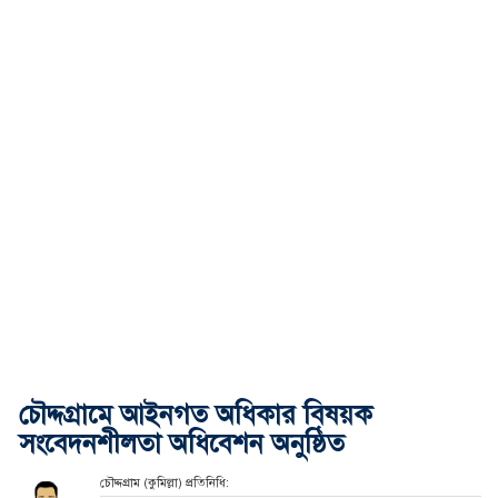
চৌদ্দগ্রামে আইনগত অধিকার বিষয়ক
সংবেদনশীলতা অধিবেশন অনুষ্ঠিত
চৌদ্দগ্রাম (কুমিল্লা) প্রতিনিধি: