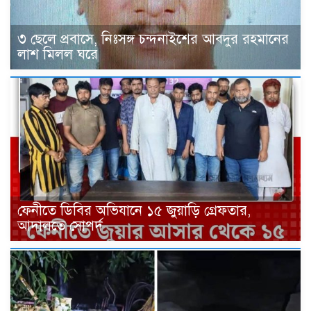
৩ ছেলে প্রবাসে, নিঃসঙ্গ চন্দনাইশের আবদুর রহমানের
লাশ মিলল ঘরে
ফেনীতে ডিবির অভিযানে ১৫ জুয়াড়ি গ্রেফতার,
আদালতে সোপর্দ