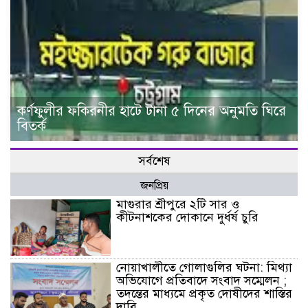
কর্ণফুলীর ফকিরনীর হাটে টানা ৫ দিনের অনুমতি ঘিরে
বিতর্ক
সর্বশেষ
জনপ্রিয়
মাগুরার শ্রীপুরে ২টি সার ও
কীটনাশকের দোকানে দুর্ধর্ষ চুরি
নোয়াখালীতে গোলাগুলির ঘটনা: মিথ্যা
অভিযোগে প্রতিবাদে সংবাদ সম্মেলন ;
তদন্তের মাধ্যমে প্রকৃত দোষীদের শাস্তির
দাবি