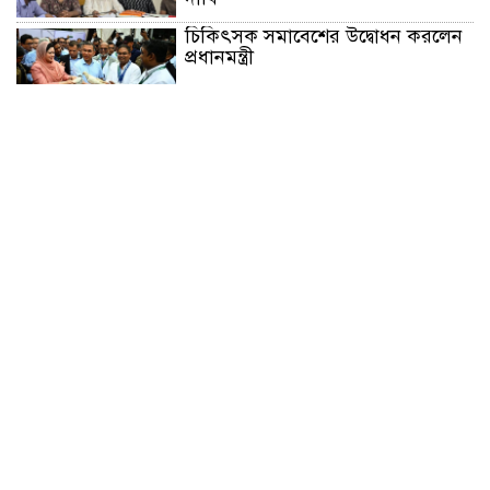
চিকিৎসক সমাবেশের উদ্বোধন করলেন
প্রধানমন্ত্রী
চন্দনাইশে সড়ক দূর্ঘটনায় নিহত-১,
আহত-২
চন্দনাইশে জুলাই গণ-অভ্যুত্থানে শহীদ
ও আহতদের মাগফেরাত কামনায়
বিএনপির দোয়া মাহফিল
চন্দনাইশে বিমরুলের কামড়ে বৃদ্ধের
মৃত্যু
‘দৌড়ান সুস্থতার জন্য, এগিয়ে চলুন
বিজয়ের পথে’—স্লোগানে রামগড়ে