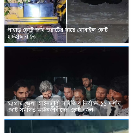
পাহাড় কেটে জমি ভরাটের দায়ে মোবাইল কোর্ট
হাটহাজারীতে
চট্টগ্রাম জেলা আইনজীবী সমিতি’র নির্বাচন ১১ দলীয়
জোট সর্মথিত আইনজীবীদের ভোট বর্জন