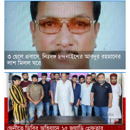
৩ ছেলে প্রবাসে, নিঃসঙ্গ চন্দনাইশের আবদুর রহমানের
লাশ মিলল ঘরে
ফেনীতে ডিবির অভিযানে ১৫ জুয়াড়ি গ্রেফতার,