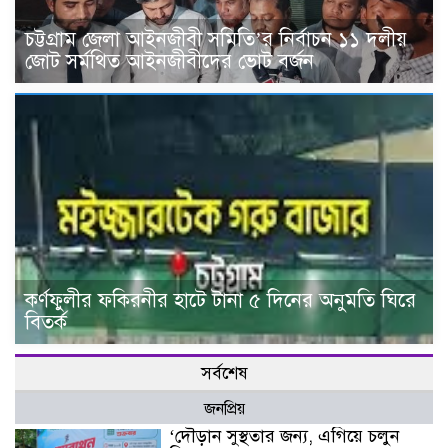
চট্টগ্রাম জেলা আইনজীবী সমিতি’র নির্বাচন ১১ দলীয়
জোট সর্মথিত আইনজীবীদের ভোট বর্জন
কর্ণফুলীর ফকিরনীর হাটে টানা ৫ দিনের অনুমতি ঘিরে
বিতর্ক
সর্বশেষ
জনপ্রিয়
‘দৌড়ান সুস্থতার জন্য, এগিয়ে চলুন