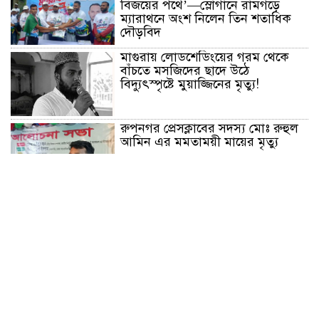
বিজয়ের পথে’—স্লোগানে রামগড়ে
ম্যারাথনে অংশ নিলেন তিন শতাধিক
দৌড়বিদ
মাগুরায় লোডশেডিংয়ের গরম থেকে
বাঁচতে মসজিদের ছাদে উঠে
বিদ্যুৎস্পৃষ্টে মুয়াজ্জিনের মৃত্যু!
রুপনগর প্রেসক্লাবের সদস্য মোঃ রুহুল
আমিন এর মমতাময়ী মায়ের মৃত্যু
প্রান্তিক শহরে উন্নত আল্ট্রাসাউন্ড প্রযুক্তি
নিয়ে উইপ্রো জিই হেলথকেয়ারের
‘হেলথ এক্সপ্রেস’ চালু
নিত্য প্রয়োজনীয় দ্রব্যমূল্যের লাগামহীন
উর্ধ্বগতির প্রতিবাদে মাগুরায় ১১দলীয়
ঐক্য জোটের স্মারকলিপি প্রদান