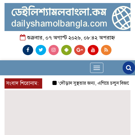
শুক্রবার, ০৭ অগাস্ট ২০২৬, ০৮:৪২ অপরাহ্ন
Toggle
navigation
সংবাদ শিরোনাম:
‘দৌড়ান সুস্থতার জন্য, এগিয়ে চলুন বিজয়ের পথে