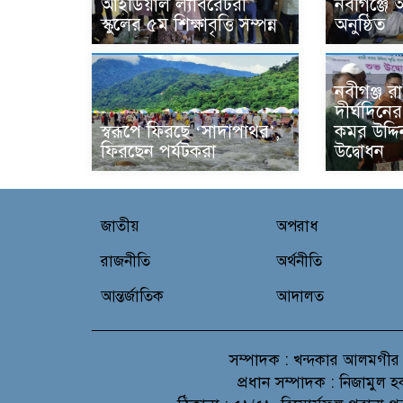
আইডিয়াল ল্যাবরেটরী
নবীগঞ্জে
স্কুলের ৫ম শিক্ষাবৃত্তি সম্পন্ন
অনুষ্ঠিত
নবীগঞ্জ র
দীর্ঘদিনে
স্বরূপে ফিরছে ‘সাদাপাথর’,
কমর উদ্দি
ফিরছেন পর্যটকরা
উদ্বোধন
জাতীয়
অপরাধ
রাজনীতি
অর্থনীতি
আন্তর্জাতিক
আদালত
সম্পাদক :
খন্দকার আলমগীর
প্রধান সম্পাদক :
নিজামুল হ