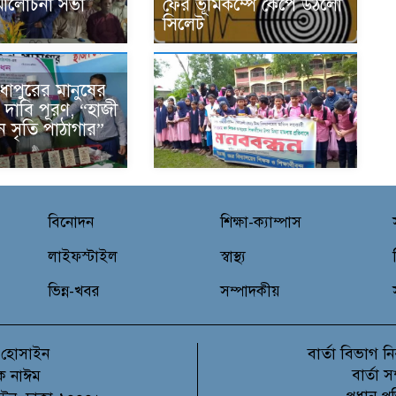
 আলোচনা সভা
ফের ভূমিকম্পে কেঁপে উঠলো
সিলেট
াধাপুরের মানুষের
র দাবি পূরণ, “হাজী
ন সৃতি পাঠাগার”
বিনোদন
শিক্ষা-ক্যাম্পাস
লাইফস্টাইল
স্বাস্থ্য
ভিন্ন-খবর
সম্পাদকীয়
বার্তা বিভাগ
 হোসাইন
নি
বার্তা 
ক নাঈম