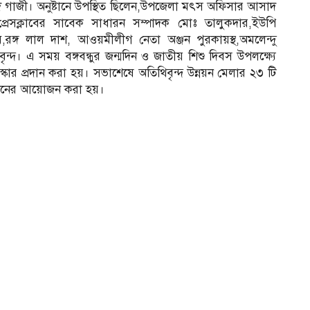
দ গাজী। অনুষ্টানে উপস্থিত ছিলেন,উপজেলা মৎস অফিসার আসাদ
প্রেসক্লাবের সাবেক সাধারন সম্পাদক মোঃ তালুকদার,ইউপি
িব,রঙ্গ লাল দাশ, আওয়মীলীগ নেতা অঞ্জন পুরকায়স্থ,অমলেন্দু
ৃবৃন্দ। এ সময় বঙ্গবন্ধুর জন্মদিন ও জাতীয় শিশু দিবস উপলক্ষ্যে
স্কার প্রদান করা হয়। সভাশেষে অতিথিবৃন্দ উন্নয়ন মেলার ২৩ টি
ষ্টানের আয়োজন করা হয়।