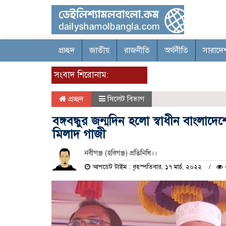
প্রচ্ছদ
জাতীয়
রাজনীতি
অর্থনীতি
সারাদে
সংবাদ শিরোনাম:
প্রচ্ছদ
সিলেট বিভাগ
বঙ্গবন্ধুর জন্মদিন হলো স্বাধীন বাংল
মিলাদ গাজী
নবীগঞ্জ (হবিগঞ্জ) প্রতিনিধি।।
আপডেট টাইম : বৃহস্পতিবার, ১৭ মার্চ, ২০২২