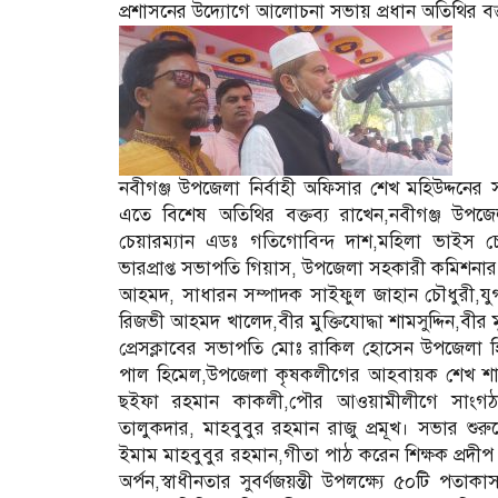
প্রশাসনের উদ্যোগে আলোচনা সভায় প্রধান অতিথির বক
নবীগঞ্জ উপজেলা নির্বাহী অফিসার শেখ মহিউদ্দনের
এতে বিশেষ অতিথির বক্তব্য রাখেন,নবীগঞ্জ উপ
চেয়ারম্যান এডঃ গতিগোবিন্দ দাশ,মহিলা ভাইস 
ভারপ্রাপ্ত সভাপতি গিয়াস, উপজেলা সহকারী কমিশনার 
আহমদ, সাধারন সম্পাদক সাইফুল জাহান চৌধুরী,যুগ
রিজভী আহমদ খালেদ,বীর মুক্তিযোদ্ধা শামসুদ্দিন,বীর ম
প্রেসক্লাবের সভাপতি মোঃ রাকিল হোসেন উপজেলা হিন্
পাল হিমেল,উপজেলা কৃষকলীগের আহবায়ক শেখ শাহ
ছইফা রহমান কাকলী,পৌর আওয়ামীলীগে সাংগঠ
তালুকদার, মাহবুবুর রহমান রাজু প্রমূখ। সভার
ইমাম মাহবুবুর রহমান,গীতা পাঠ করেন শিক্ষক প্রদীপ ক
অর্পন,স্বাধীনতার সুবর্ণজয়ন্তী উপলক্ষ্যে ৫০টি পতাক