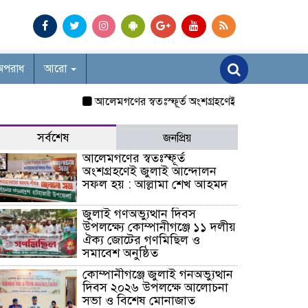
অপরাধ
আরো
আলেমগণের স্বতঃস্ফূর্ত অংশগ্রহণেই জুলাই আন্দোলন সফল 
সর্বশেষ
জনপ্রিয়
আলেমগণের স্বতঃস্ফূর্ত
অংশগ্রহণেই জুলাই আন্দোলন
সফল হয় : আল্লামা শেখ আহমদ
জুলাই গণঅভ্যুত্থান দিবস
উপলক্ষ্যে কোম্পানীগঞ্জে ১১ দলীয়
ঐক্য জোটের গণমিছিল ও
সমাবেশ অনুষ্ঠিত
কোম্পানীগঞ্জে জুলাই গনঅভ্যুত্থান
দিবস ২০২৬ উপলক্ষে আলোচনা
সভা ও বিশেষ মোনাজাত