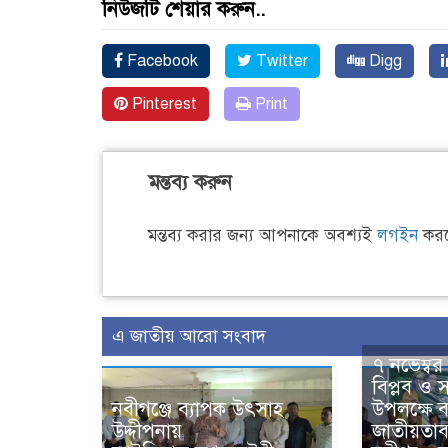
নিউজটি শেয়ার করুন..
Facebook
Twitter
Digg
Pinterest
Print
মন্তব্য করুন
মন্তব্য করার জন্য আপনাকে অবশ্যই
লগইন
করত
এ জাতীয় আরো সংবাদ
৭ নভেম্ব
বিপ্লব ও 
নবীগঞ্জে ব্যাপক উৎসাহ
উপলক্ষে 
উদ্দীপনায়
জাতীয়তাব