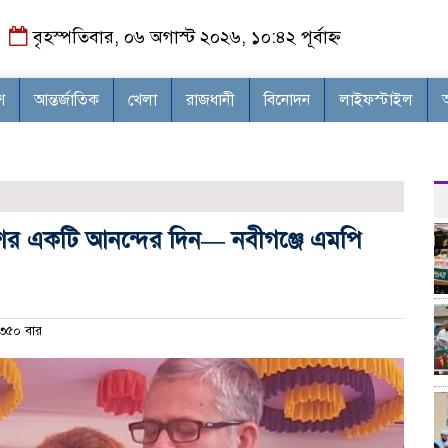
বৃহস্পতিবার, ০৬ অগাস্ট ২০২৬, ১০:৪২ পূর্বাহ্ন
শ
আন্তর্জাতিক
খেলা
রাজধানী
বিনোদন
লাইফস্টাইল
াদেশের একটি আনন্দের দিন— নবীগঞ্জে এমপি
৩৫০ বার