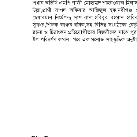
প্রধান অতিথি এমপি গাজী মোহাম্মদ শাহনওয়াজ মিলা
উল্লা,প্রাণী সম্পদ অফিসার আজিজুল হক,নবীগঞ্জ 
চেয়ারম্যন নির্মেলন্দু দাশ রানা,হবিবুর রহমান হাব
সুত্রধর,শিক্ষক কাঞ্চন বনিক,সহ বিভিন্ন সংগঠনের নের্ত
রচনা ও চিত্রাংকন প্রতিযোগীতায় বিজয়ীদের মাঝে পুর
ষ্টল পরিদর্শন করেন। পরে এক মনােজ্ঞ সাংস্কৃতিক অনু