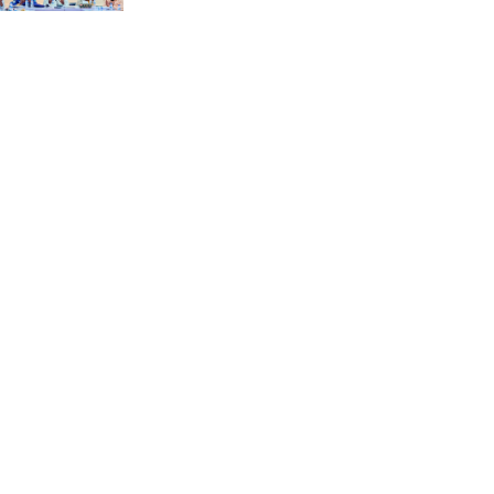
“স্পেশাল ট্রাইব্যুনালে জুলাই
গণহত্যার বিচার করেন, জনগণ
আপনাদের ছাড়বে না: সাক্কু
ভাষা সৈনিক অজিত গুহ
মহাবিদ্যালয়ে জুলাই গণঅভ্যুত্থান
দিবসের আলোচনা সভা ও
পুরস্কার বিতরণ
বন্যাদুর্গত মানুষের পাশে পার্কভিউ
হাসপাতাল আমিলাইষে ফ্রি
চিকিৎসা ক্যাম্পে ২ হাজার
রোগীকে সেবা, বিনামূল্যে ওষুধ
বিতরণ
চন্দনাইশ থানা পুলিশের
অভিযানে ৩ আসামী গ্রেফতার
শহীদ মজিদের প্রতি শ্রদ্ধাঞ্জলির
মধ্যে দিয়ে জুলাই গণঅভ্যুত্থান
দিবস পালন