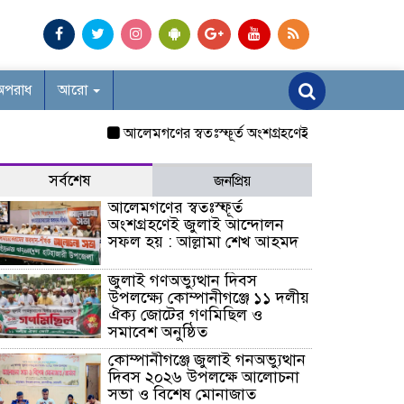
অপরাধ
আরো
আলেমগণের স্বতঃস্ফূর্ত অংশগ্রহণেই জুলাই আন্দোলন সফল
সর্বশেষ
জনপ্রিয়
আলেমগণের স্বতঃস্ফূর্ত
অংশগ্রহণেই জুলাই আন্দোলন
সফল হয় : আল্লামা শেখ আহমদ
জুলাই গণঅভ্যুত্থান দিবস
উপলক্ষ্যে কোম্পানীগঞ্জে ১১ দলীয়
ঐক্য জোটের গণমিছিল ও
সমাবেশ অনুষ্ঠিত
কোম্পানীগঞ্জে জুলাই গনঅভ্যুত্থান
দিবস ২০২৬ উপলক্ষে আলোচনা
সভা ও বিশেষ মোনাজাত