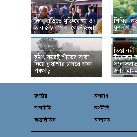
নিজ বাড়িতে মুক্তিযোদ্ধা ও
শিবির নেত
তার স্ত্রীকে ‘গলা কেটে হত্যা’
যুবলীগ নেত
তিস্তা নদ
হঠাৎ করেই শীতের বার্তা
উত্তোলন ব
নিয়ে কুয়াশার চাদরে ঢাকা
সংবাদদাত
পঞ্চগড়
উপর হামল
জাতীয়
অপরাধ
রাজনীতি
অর্থনীতি
আন্তর্জাতিক
আদালত