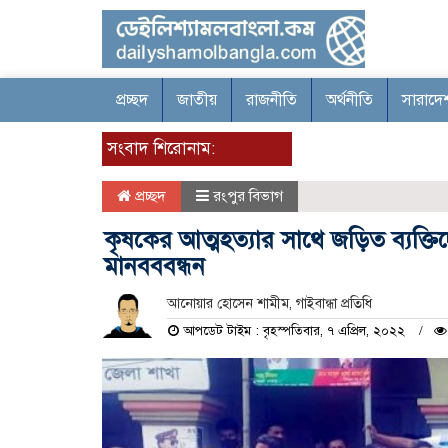
প্রচ্ছদ
জাতীয়
রাজনীতি
অর্থনীতি
সারাদে
সংবাদ শিরোনাম:
প্রচ্ছদ
রংপুর বিভাগ
কৃষকের আত্মহত্যার সাথে জড়িত ব্যক্তি
মানবববন্ধন
আনোয়ার হোসেন শামীম, গাইবান্ধা প্রতিধি
আপডেট টাইম : বৃহস্পতিবার, ৭ এপ্রিল, ২০২২