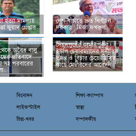
া হত্যা মামলায়
দেশ বাঁচাতে দ্রুত নির্বাচন
া ফুয়াদ গ্রেপ্তার
দরকার : মির্জা ফখরুল
সৈয়দপুরের কামারপুকুর
ী থেকে অবৈধ বালু
ইউপি চেয়ারম্যানের দূর্নীতির
ন্ধের প্রতিবাদে
তদন্ত ও বিচার চেয়ে ডিসির
া সহ পরবারের
কাছে মেম্বারদের আবেদন
া..
বিনোদন
শিক্ষা-ক্যাম্পাস
লাইফস্টাইল
স্বাস্থ্য
ভিন্ন-খবর
সম্পাদকীয়