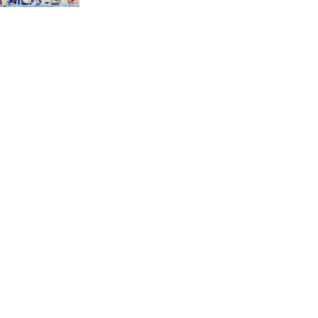
“স্পেশাল ট্রাইব্যুনালে জুলাই
গণহত্যার বিচার করেন, জনগণ
আপনাদের ছাড়বে না: সাক্কু
ভাষা সৈনিক অজিত গুহ
মহাবিদ্যালয়ে জুলাই গণঅভ্যুত্থান
দিবসের আলোচনা সভা ও
পুরস্কার বিতরণ
বন্যাদুর্গত মানুষের পাশে পার্কভিউ
হাসপাতাল আমিলাইষে ফ্রি
চিকিৎসা ক্যাম্পে ২ হাজার
রোগীকে সেবা, বিনামূল্যে ওষুধ
বিতরণ
চন্দনাইশ থানা পুলিশের
অভিযানে ৩ আসামী গ্রেফতার
শহীদ মজিদের প্রতি শ্রদ্ধাঞ্জলির
মধ্যে দিয়ে জুলাই গণঅভ্যুত্থান
দিবস পালন