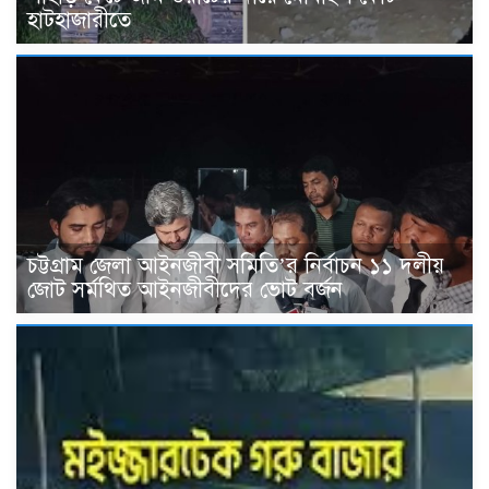
হাটহাজারীতে
চট্টগ্রাম জেলা আইনজীবী সমিতি’র নির্বাচন ১১ দলীয়
জোট সর্মথিত আইনজীবীদের ভোট বর্জন