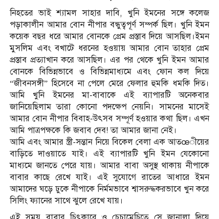
নিহতের ভাই শ্যামল সাহার দাবি, খুনি ইমনের সঙ্গে কলেজ
পড়াকালীন আমার বোন নীপার বন্ধুত্বপূর্ণ সম্পর্ক ছিল। খুনি ইমন
কয়েক বছর ধরে আমার বোনকে প্রেম প্রস্তাব দিয়ে আসছিল।ইমন
মুসলিম এবং বখাটে ধরনের হওয়ায় আমার বোন তাহার প্রেম
প্রস্তাব প্রত্যাখান করে আসছিল। এর পর থেকে খুনি ইমন আমার
বোনকে বিভিন্নভাবে ও বিভিন্নমাধ্যমে এবং ফোন কল দিয়ে
“জীবনসঙ্গী” হিসেবে না পেলে মেরে ফেলার হুমকি ধমকি দিত।
আমি খুনি ইমনের মা-বাবাকে এই ব্যাপারটি অনেকবার
জানিয়েছিলাম তারা কোনো পদক্ষেপ নেয়নি। সামনের মাসেই
আমার বোন নীপার বিবাহ-উৎসব সম্পূর্ণ হওয়ার কথা ছিল। এখন
আমি পাত্রপক্ষকে কি জবাব দেব! তা আমার জানা নেই।
আমি এবং আমার স্ত্রী-সন্তান নিয়ে বিকেল বেলা এক আতœীয়ের
বাড়িতে দাওয়াতে যাই। এই ব্যাপারটি খুনি ইমন যেকোনো
মাধ্যমে জানতে পেরে যায়। আমার বাবা অসুস্থ থাকায় নীপাকে
বাবার কাছে রেখে যাই। এই সুযোগে রাতের আধারে ইমন
আমাদের ঘড়ে ঢুকে নীপাকে নির্মমভাবে শ্বাসরুদ্ধকরভাবে খুন করে
সিলিং ফ্যানের সাথে ঝুলে রেখে যায়।
এই সময় বাবার চিৎকারে ও চেচামেচিতে সে জানালা দিয়ে