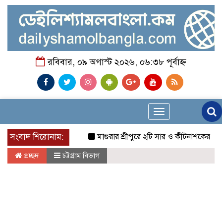
রবিবার, ০৯ অগাস্ট ২০২৬, ০৬:৩৮ পূর্বাহ্ন
Toggle
navigation
সংবাদ শিরোনাম:
মাগুরার শ্রীপুরে ২টি সার ও কীটনাশকের দোকানে দুর্ধ
প্রচ্ছদ
চট্টগ্রাম বিভাগ