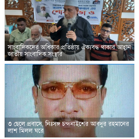
সাংবাদিকদের অধিকার প্রতিষ্ঠায় ঐক্যবদ্ধ থাকার আহ্বান
জাতীয় সাংবাদিক সংস্থার
৩ ছেলে প্রবাসে, নিঃসঙ্গ চন্দনাইশের আবদুর রহমানের
লাশ মিলল ঘরে