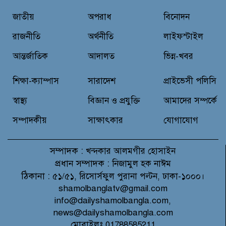
জাতীয়
অপরাধ
বিনোদন
রুপনগর প্রেসক্লাবের সদস্য মোঃ রুহুল
আমিন এর মমতাময়ী মায়ের মৃত্যু
রাজনীতি
অর্থনীতি
লাইফস্টাইল
আন্তর্জাতিক
আদালত
ভিন্ন-খবর
প্রান্তিক শহরে উন্নত আল্ট্রাসাউন্ড প্রযুক্তি
শিক্ষা-ক্যাম্পাস
সারাদেশ
প্রাইভেসী পলিসি
নিয়ে উইপ্রো জিই হেলথকেয়ারের
‘হেলথ এক্সপ্রেস’ চালু
স্বাস্থ্য
বিজ্ঞান ও প্রযুক্তি
আমাদের সম্পর্কে
সম্পাদকীয়
সাক্ষাৎকার
যোগাযোগ
সম্পাদক :
খন্দকার আলমগীর হোসাইন
প্রধান সম্পাদক :
নিজামুল হক নাঈম
ঠিকানা :
৫১/৫১, রিসোর্সফুল পুরানা পল্টন, ঢাকা-১০০০।
shamolbanglatv@gmail.com
info@dailyshamolbangla.com,
news@dailyshamolbangla.com
মোবাইলঃ 01788585211