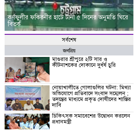
কর্ণফুলীর ফকিরনীর হাটে টানা ৫ দিনের অনুমতি ঘিরে
বিতর্ক
সর্বশেষ
জনপ্রিয়
মাগুরার শ্রীপুরে ২টি সার ও
কীটনাশকের দোকানে দুর্ধর্ষ চুরি
নোয়াখালীতে গোলাগুলির ঘটনা: মিথ্যা
অভিযোগে প্রতিবাদে সংবাদ সম্মেলন ;
তদন্তের মাধ্যমে প্রকৃত দোষীদের শাস্তির
দাবি
চিকিৎসক সমাবেশের উদ্বোধন করলেন
প্রধানমন্ত্রী