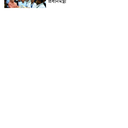
প্রধানমন্ত্রী
চন্দনাইশে সড়ক দূর্ঘটনায় নিহত-১,
আহত-২
চন্দনাইশে জুলাই গণ-অভ্যুত্থানে শহীদ
ও আহতদের মাগফেরাত কামনায়
বিএনপির দোয়া মাহফিল
চন্দনাইশে বিমরুলের কামড়ে বৃদ্ধের
মৃত্যু
‘দৌড়ান সুস্থতার জন্য, এগিয়ে চলুন
বিজয়ের পথে’—স্লোগানে রামগড়ে
ম্যারাথনে অংশ নিলেন তিন শতাধিক
দৌড়বিদ