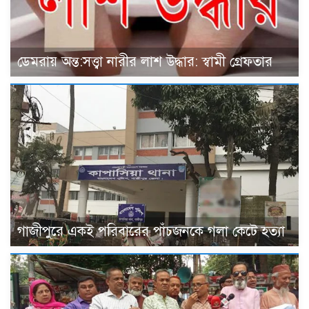
ডেমরায় অন্ত:সত্ত্বা নারীর লাশ উদ্ধার: স্বামী গ্রেফতার
গাজীপুরে একই পরিবারের পাঁচজনকে গলা কেটে হত্যা