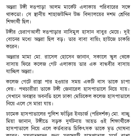
অন্তরা টঙ্গী দত্তপাড়া আলম মার্কেট এলাকায় পরিবারের সঙ্গে
থাকতো। সে স্থানীয় শাহাজউদ্দিন উচ্চ বিদ্যালয়ের দশম শ্রেণির
শিক্ষার্থী ছিল।
টঙ্গীর চেরাগআলী দত্তপাড়ার নাসিমুল হাসান বাবুর মেয়ে। দুই
বোনের মধ্যে অন্তরা ছিল বড়। তার বাবা বায়িং হাউজে চাকরি
করেন।
অন্তরার মামা মো. রাসেল হোসেন জানান, সকালে স্কুল থেকে
বাসায় ফিরে কলেজ গেট এলাকায় তার এক বান্ধবীর বাসায়
যাচ্ছিল অন্তরা।
কলেজ গেটে রাস্তা পার হওয়ার সময় একটি বাস তাকে চাপা
দেয়। পথচারীরা তাকে টঙ্গী জেনারেল হাসপাতালে নিয়ে যায়।
সেখানে অবস্থার অবনতি হলে ঢাকা মেডিকেল কলেজ হাসপাতালে
নিয়ে এলে সে মারা যায়।
ঢামেক হাসপাতালের পুলিশ ফাঁড়ির ইনচার্জ (পরিদর্শক) মো. বাচ্চু
মিয়া জানান, টঙ্গীতে সড়ক দুর্ঘটনায় আহত ওই শিক্ষার্থীকে
হাসপাতালে নিয়ে এলে কর্তব্যরত চিকিৎসক তাকে মৃত ঘোষনা
করেন। ময়নাতদন্তের জন্য মরদেহটি হাসপাতাল মর্গে রাখা