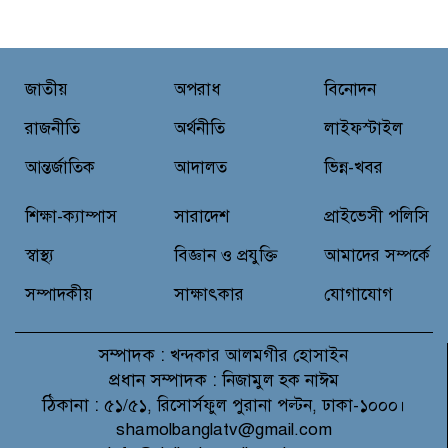
মাগুরায় লোডশেডিংয়ের গরম থেকে
বাঁচতে মসজিদের ছাদে উঠে
বিদ্যুৎস্পৃষ্টে মুয়াজ্জিনের মৃত্যু!
জাতীয়
অপরাধ
বিনোদন
রুপনগর প্রেসক্লাবের সদস্য মোঃ রুহুল
আমিন এর মমতাময়ী মায়ের মৃত্যু
রাজনীতি
অর্থনীতি
লাইফস্টাইল
আন্তর্জাতিক
আদালত
ভিন্ন-খবর
প্রান্তিক শহরে উন্নত আল্ট্রাসাউন্ড প্রযুক্তি
শিক্ষা-ক্যাম্পাস
সারাদেশ
প্রাইভেসী পলিসি
নিয়ে উইপ্রো জিই হেলথকেয়ারের
‘হেলথ এক্সপ্রেস’ চালু
স্বাস্থ্য
বিজ্ঞান ও প্রযুক্তি
আমাদের সম্পর্কে
সম্পাদকীয়
সাক্ষাৎকার
যোগাযোগ
সম্পাদক :
খন্দকার আলমগীর হোসাইন
প্রধান সম্পাদক :
নিজামুল হক নাঈম
ঠিকানা :
৫১/৫১, রিসোর্সফুল পুরানা পল্টন, ঢাকা-১০০০।
shamolbanglatv@gmail.com