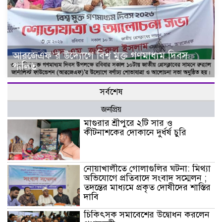
আরজেএফ’র উদ্যোগে বিশ্ব মুক্ত গণমাধ্যম দিবস
পালিত
সর্বশেষ
জনপ্রিয়
মাগুরার শ্রীপুরে ২টি সার ও
কীটনাশকের দোকানে দুর্ধর্ষ চুরি
নোয়াখালীতে গোলাগুলির ঘটনা: মিথ্যা
অভিযোগে প্রতিবাদে সংবাদ সম্মেলন ;
তদন্তের মাধ্যমে প্রকৃত দোষীদের শাস্তির
দাবি
চিকিৎসক সমাবেশের উদ্বোধন করলেন