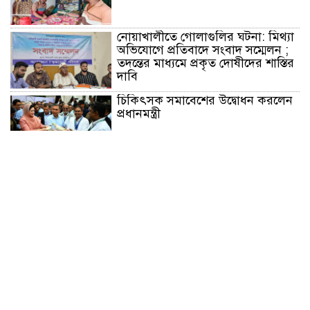
নোয়াখালীতে গোলাগুলির ঘটনা: মিথ্যা
অভিযোগে প্রতিবাদে সংবাদ সম্মেলন ;
তদন্তের মাধ্যমে প্রকৃত দোষীদের শাস্তির
দাবি
চিকিৎসক সমাবেশের উদ্বোধন করলেন
প্রধানমন্ত্রী
চন্দনাইশে সড়ক দূর্ঘটনায় নিহত-১,
আহত-২
চন্দনাইশে জুলাই গণ-অভ্যুত্থানে শহীদ
ও আহতদের মাগফেরাত কামনায়
বিএনপির দোয়া মাহফিল
চন্দনাইশে বিমরুলের কামড়ে বৃদ্ধের