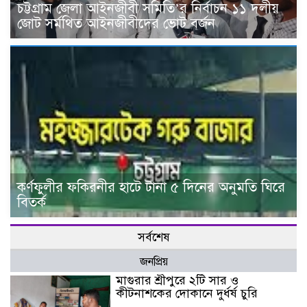
চট্টগ্রাম জেলা আইনজীবী সমিতি’র নির্বাচন ১১ দলীয়
জোট সর্মথিত আইনজীবীদের ভোট বর্জন
কর্ণফুলীর ফকিরনীর হাটে টানা ৫ দিনের অনুমতি ঘিরে
বিতর্ক
সর্বশেষ
জনপ্রিয়
মাগুরার শ্রীপুরে ২টি সার ও
কীটনাশকের দোকানে দুর্ধর্ষ চুরি