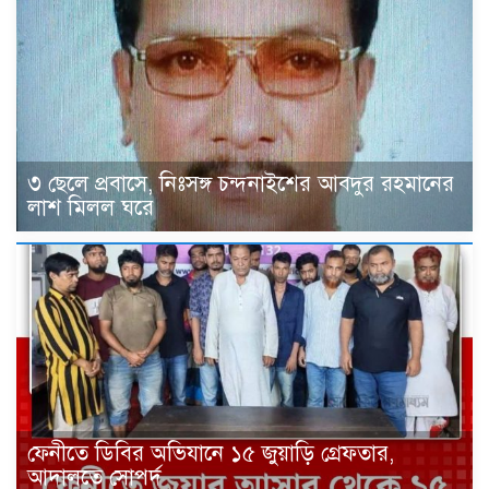
৩ ছেলে প্রবাসে, নিঃসঙ্গ চন্দনাইশের আবদুর রহমানের
লাশ মিলল ঘরে
ফেনীতে ডিবির অভিযানে ১৫ জুয়াড়ি গ্রেফতার,
আদালতে সোপর্দ