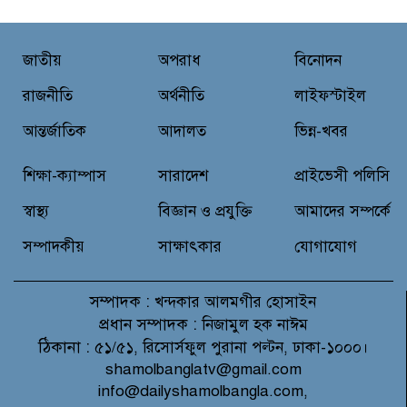
বাঁচতে মসজিদের ছাদে উঠে
বিদ্যুৎস্পৃষ্টে মুয়াজ্জিনের মৃত্যু!
জাতীয়
অপরাধ
বিনোদন
রুপনগর প্রেসক্লাবের সদস্য মোঃ রুহুল
আমিন এর মমতাময়ী মায়ের মৃত্যু
রাজনীতি
অর্থনীতি
লাইফস্টাইল
আন্তর্জাতিক
আদালত
ভিন্ন-খবর
প্রান্তিক শহরে উন্নত আল্ট্রাসাউন্ড প্রযুক্তি
শিক্ষা-ক্যাম্পাস
সারাদেশ
প্রাইভেসী পলিসি
নিয়ে উইপ্রো জিই হেলথকেয়ারের
‘হেলথ এক্সপ্রেস’ চালু
স্বাস্থ্য
বিজ্ঞান ও প্রযুক্তি
আমাদের সম্পর্কে
সম্পাদকীয়
সাক্ষাৎকার
যোগাযোগ
সম্পাদক :
খন্দকার আলমগীর হোসাইন
প্রধান সম্পাদক :
নিজামুল হক নাঈম
ঠিকানা :
৫১/৫১, রিসোর্সফুল পুরানা পল্টন, ঢাকা-১০০০।
shamolbanglatv@gmail.com
info@dailyshamolbangla.com,