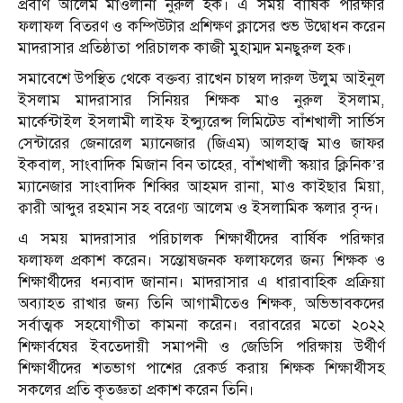
প্রবীণ আলেম মাওলানা নুরুল হক। এ সময় বার্ষিক পরিক্ষার
ফলাফল বিতরণ ও কম্পিউটার প্রশিক্ষণ ক্লাসের শুভ উদ্বোধন করেন
মাদরাসার প্রতিষ্ঠাতা পরিচালক কাজী মুহাম্মদ মনছুরুল হক।
সমাবেশে উপস্থিত থেকে বক্তব্য রাখেন চাম্বল দারুল উলুম আইনুল
ইসলাম মাদরাসার সিনিয়র শিক্ষক মাও নুরুল ইসলাম,
মার্কেন্টাইল ইসলামী লাইফ ইন্স্যুরেন্স লিমিটেড বাঁশখালী সার্ভিস
সেন্টারের জেনারেল ম্যানেজার (জিএম) আলহাজ্ব মাও জাফর
ইকবাল, সাংবাদিক মিজান বিন তাহের, বাঁশখালী স্কয়ার ক্লিনিক’র
ম্যানেজার সাংবাদিক শিব্বির আহমদ রানা, মাও কাইছার মিয়া,
ক্বারী আব্দুর রহমান সহ বরেণ্য আলেম ও ইসলামিক স্কলার বৃন্দ।
এ সময় মাদরাসার পরিচালক শিক্ষার্থীদের বার্ষিক পরিক্ষার
ফলাফল প্রকাশ করেন। সন্তোষজনক ফলাফলের জন্য শিক্ষক ও
শিক্ষার্থীদের ধন্যবাদ জানান। মাদরাসার এ ধারাবাহিক প্রক্রিয়া
অব্যাহত রাখার জন্য তিনি আগামীতেও শিক্ষক, অভিভাবকদের
সর্বাত্মক সহযোগীতা কামনা করেন। বরাবরের মতো ২০২২
শিক্ষার্বষের ইবতেদায়ী সমাপনী ও জেডিসি পরিক্ষায় উর্থীর্ণ
শিক্ষার্থীদের শতভাগ পাশের রেকর্ড করায় শিক্ষক শিক্ষার্থীসহ
সকলের প্রতি কৃতজ্ঞতা প্রকাশ করেন তিনি।