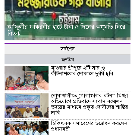
কর্ণফুলীর ফকিরনীর হাটে টানা ৫ দিনের অনুমতি ঘিরে
বিতর্ক
সর্বশেষ
জনপ্রিয়
মাগুরার শ্রীপুরে ২টি সার ও
কীটনাশকের দোকানে দুর্ধর্ষ চুরি
নোয়াখালীতে গোলাগুলির ঘটনা: মিথ্যা
অভিযোগে প্রতিবাদে সংবাদ সম্মেলন ;
তদন্তের মাধ্যমে প্রকৃত দোষীদের শাস্তির
দাবি
চিকিৎসক সমাবেশের উদ্বোধন করলেন
প্রধানমন্ত্রী