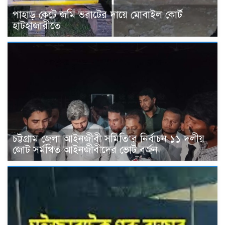
পাহাড় কেটে জমি ভরাটের দায়ে মোবাইল কোর্ট
হাটহাজারীতে
চট্টগ্রাম জেলা আইনজীবী সমিতি’র নির্বাচন ১১ দলীয়
জোট সর্মথিত আইনজীবীদের ভোট বর্জন