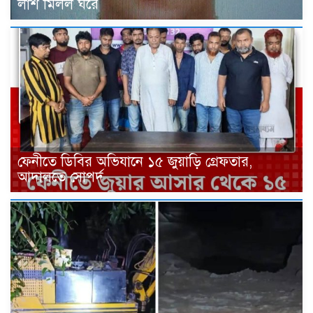
লাশ মিলল ঘরে
ফেনীতে ডিবির অভিযানে ১৫ জুয়াড়ি গ্রেফতার,
আদালতে সোপর্দ