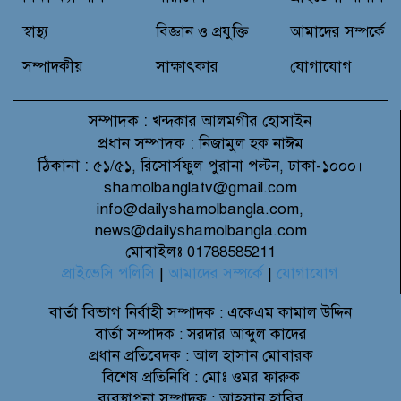
ইসলামের আকস্মিক মৃত্যু : মাগফিরাত
কামনায় জামেয়ার মহাপরিচালক
স্বাস্থ্য
বিজ্ঞান ও প্রযুক্তি
আমাদের সম্পর্কে
সম্পাদকীয়
সাক্ষাৎকার
যোগাযোগ
সম্পাদক :
খন্দকার আলমগীর হোসাইন
প্রধান সম্পাদক :
নিজামুল হক নাঈম
ঠিকানা :
৫১/৫১, রিসোর্সফুল পুরানা পল্টন, ঢাকা-১০০০।
shamolbanglatv@gmail.com
info@dailyshamolbangla.com,
news@dailyshamolbangla.com
মোবাইলঃ 01788585211
প্রাইভেসি পলিসি
|
আমাদের সম্পর্কে
|
যোগাযোগ
বার্তা বিভাগ
নির্বাহী সম্পাদক : একেএম কামাল উদ্দিন
বার্তা সম্পাদক : সরদার আব্দুল কাদের
প্রধান প্রতিবেদক : আল হাসান মোবারক
বিশেষ প্রতিনিধি : মোঃ ওমর ফারুক
ব্যবস্থাপনা সম্পাদক : আহসান হাবিব