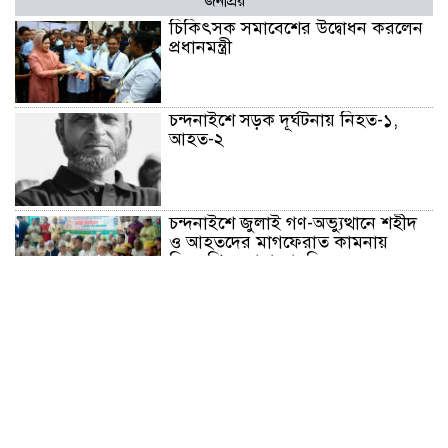
জনপ্রিয়
চিকিৎসক সমাবেশের উদ্বোধন করলেন
প্রধানমন্ত্রী
চন্দনাইশে সড়ক দূর্ঘটনায় নিহত-১,
আহত-২
চন্দনাইশে জুলাই গণ-অভ্যুত্থানে শহীদ
ও আহতদের মাগফেরাত কামনায়
বিএনপির দোয়া মাহফিল
চন্দনাইশে বিমরুলের কামড়ে বৃদ্ধের
মৃত্যু
‘দৌড়ান সুস্থতার জন্য, এগিয়ে চলুন
বিজয়ের পথে’—স্লোগানে রামগড়ে
ম্যারাথনে অংশ নিলেন তিন শতাধিক