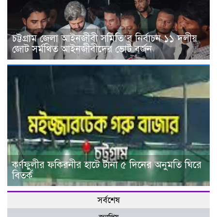
চট্টগ্রাম জেলা আইনজীবী সমিতি’র নির্বাচন ১১ দলীয়
জোট সর্মথিত আইনজীবীদের ভোট বর্জন
কর্ণফুলীর ফকিরনীর হাটে টানা ৫ দিনের অনুমতি ঘিরে
বিতর্ক
সর্বশেষ