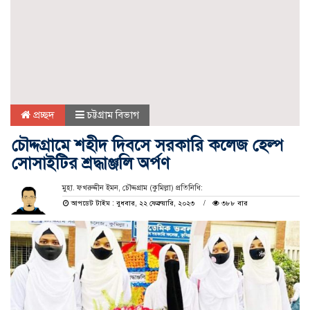
প্রচ্ছদ
চট্টগ্রাম বিভাগ
চৌদ্দগ্রামে শহীদ দিবসে সরকারি কলেজ হেল্প
সোসাইটির শ্রদ্ধাঞ্জলি অর্পণ
মুহা. ফখরুদ্দীন ইমন, চৌদ্দগ্রাম (কুমিল্লা) প্রতিনিধি:
আপডেট টাইম : বুধবার, ২২ ফেব্রুয়ারি, ২০২৩
৩৮৮ বার