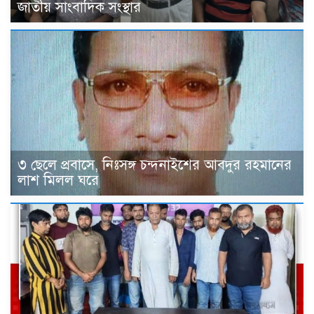
জাতীয় সাংবাদিক সংস্থার
৩ ছেলে প্রবাসে, নিঃসঙ্গ চন্দনাইশের আবদুর রহমানের
লাশ মিলল ঘরে