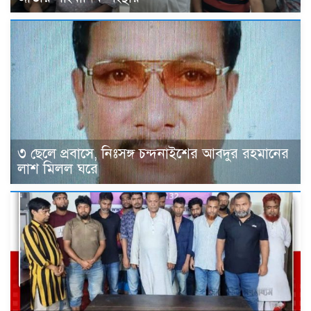
৩ ছেলে প্রবাসে, নিঃসঙ্গ চন্দনাইশের আবদুর রহমানের
লাশ মিলল ঘরে