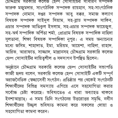
চৌদ্দগ্রাম সরকারি কলেজ হেল্প সোসাইটির সাধারণ সম্পাদক
ফারুক মজুমদার, সাংগঠনিক সম্পাদক রায়হান, সহ-সাংগঠনিক
সম্পাদক নোমান, দপ্তর সম্পাদক আবু বক্কর, সমাজ কল্যাণ
বিষয়ক সম্পাদক সাইদুল সিয়াম, সহ-ব্লাড সম্পাদক সাকিব,
প্রচার সম্পাদক আতিকুল ইসলাম, সহ-প্রচার সম্পাদক ফায়েজুল,
সহ-অর্থ সম্পাদিক অর্পিতা শর্মা, প্রোগ্রাম বিষয়ক সম্পাদিক নাহিদা
সুলতানা, শিক্ষা বিষয়ক সম্পাদিকা নুপুর। এ সময় অন্যান্যের
মধ্যে জসিম, শাহাদাত, ইমা, মরিয়ম, আয়েশা, নাহিদা, রাহাদ,
আরিফ, আরাফাত, সাজ্জাদ, মান্নানসহ চৌদ্দগ্রাম সরকারি কলেজ
হেল্প সোসাইটির দায়িত্বশীল ও সদস্যগণ উপস্থিত ছিলেন।
অনুষ্ঠানে চৌদ্দগ্রাম সরকারি কলেজ হেল্প সোসাইটির সভাপতি
কাজী হৃদয় বলেন, সরকারি কলেজ হেল্প সোসাইটি একটি সম্পূর্ণ
অরাজনৈতিক স্বেচ্ছাসেবী সংগঠন। প্রতিষ্ঠার পর থেকেই সংগঠনটি
শিক্ষার্থীদের বিভিন্ন সমস্যায় এগিয়ে এসে সহযোগিতা করার
সর্বোচ্চ চেষ্টা করেছে। ভবিষ্যতেও এ ধারা অব্যাহত থাকবে
ইনশাআল্লাহ্। এ সময় তিনি সংগঠনের উত্তরোত্তর সমৃদ্ধি, নবীন
শিক্ষার্থীদের উজ্জ্বল ভবিষ্যত কামনা করে সকলের দোয়া ও
সহযোগিতা কামনা করেন।