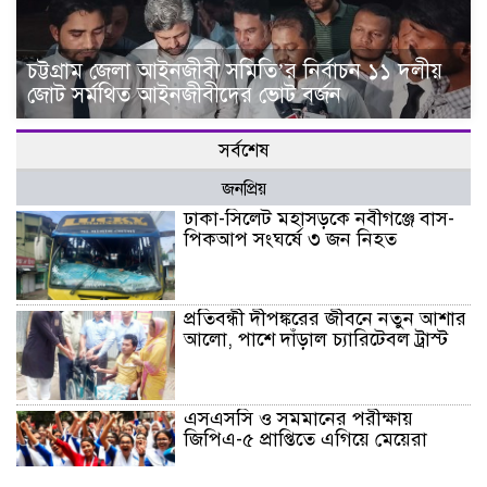
চট্টগ্রাম জেলা আইনজীবী সমিতি’র নির্বাচন ১১ দলীয়
জোট সর্মথিত আইনজীবীদের ভোট বর্জন
সর্বশেষ
জনপ্রিয়
ঢাকা-সিলেট মহাসড়কে নবীগঞ্জে বাস-
পিকআপ সংঘর্ষে ৩ জন নিহত
প্রতিবন্ধী দীপঙ্করের জীবনে নতুন আশার
আলো, পাশে দাঁড়াল চ্যারিটেবল ট্রাস্ট
এসএসসি ও সমমানের পরীক্ষায়
জিপিএ-৫ প্রাপ্তিতে এগিয়ে মেয়েরা