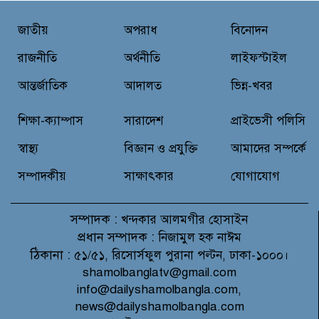
বরুড়ায় আর্মি ছেলে পরিচয়ে নালিশী
জাতীয়
অপরাধ
বিনোদন
নিষেধাজ্ঞা ভূমি বেদখলের চেষ্টা
আসামী সুশেনের বিরুদ্ধে
রাজনীতি
অর্থনীতি
লাইফস্টাইল
আন্তর্জাতিক
আদালত
ভিন্ন-খবর
গণসংযোগ : মানুষ ব্যক্তি বা দল নয়,
নীতিগত পরিবর্তন চায় -শাহজালাল
শিক্ষা-ক্যাম্পাস
সারাদেশ
প্রাইভেসী পলিসি
স্বাস্থ্য
বিজ্ঞান ও প্রযুক্তি
আমাদের সম্পর্কে
সম্পাদকীয়
সাক্ষাৎকার
যোগাযোগ
সম্পাদক :
খন্দকার আলমগীর হোসাইন
প্রধান সম্পাদক :
নিজামুল হক নাঈম
ঠিকানা :
৫১/৫১, রিসোর্সফুল পুরানা পল্টন, ঢাকা-১০০০।
shamolbanglatv@gmail.com
info@dailyshamolbangla.com,
news@dailyshamolbangla.com