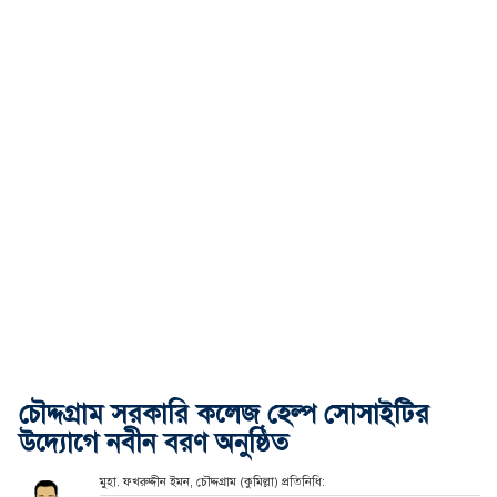
চৌদ্দগ্রাম সরকারি কলেজ হেল্প সোসাইটির
উদ্যোগে নবীন বরণ অনুষ্ঠিত
মুহা. ফখরুদ্দীন ইমন, চৌদ্দগ্রাম (কুমিল্লা) প্রতিনিধি: