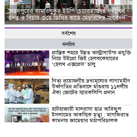
সৈয়দপুরের কামারপুকুর ইউপি চেয়ারম্যানের দূর্নীতির
তদন্ত ও বিচার চেয়ে ডিসির কাছে মেম্বারদের আবেদন
সর্বশেষ
জনপ্রিয়
প্রান্তিক শহরে উন্নত আল্ট্রাসাউন্ড প্রযুক্তি
নিয়ে উইপ্রো জিই হেলথকেয়ারের
‘হেলথ এক্সপ্রেস’ চালু
নিত্য প্রয়োজনীয় দ্রব্যমূল্যের লাগামহীন
উর্ধ্বগতির প্রতিবাদে মাগুরায় ১১দলীয়
ঐক্য জোটের স্মারকলিপি প্রদান
হাটহাজারী মাদরাসা ছাত্র আরিফুল
ইসলামের আকস্মিক মৃত্যু : মাগফিরাত
কামনায় জামেয়ার মহাপরিচালক