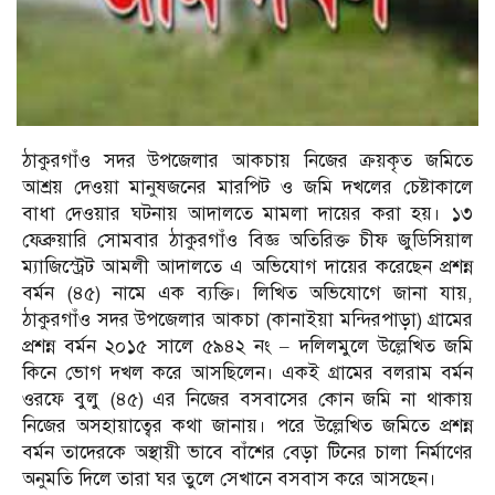
ঠাকুরগাঁও সদর উপজেলার আকচায় নিজের ক্রয়কৃত জমিতে
আশ্রয় দেওয়া মানুষজনের মারপিট ও জমি দখলের চেষ্টাকালে
বাধা দেওয়ার ঘটনায় আদালতে মামলা দায়ের করা হয়। ১৩
ফেব্রুয়ারি সোমবার ঠাকুরগাঁও বিজ্ঞ অতিরিক্ত চীফ জুডিসিয়াল
ম্যাজিস্ট্রেট আমলী আদালতে এ অভিযোগ দায়ের করেছেন প্রশন্ন
বর্মন (৪৫) নামে এক ব্যক্তি। লিখিত অভিযোগে জানা যায়,
ঠাকুরগাঁও সদর উপজেলার আকচা (কানাইয়া মন্দিরপাড়া) গ্রামের
প্রশন্ন বর্মন ২০১৫ সালে ৫৯৪২ নং – দলিলমুলে উল্লেখিত জমি
কিনে ভোগ দখল করে আসছিলেন। একই গ্রামের বলরাম বর্মন
ওরফে বুলু (৪৫) এর নিজের বসবাসের কোন জমি না থাকায়
নিজের অসহায়াত্বের কথা জানায়। পরে উল্লেখিত জমিতে প্রশন্ন
বর্মন তাদেরকে অস্থায়ী ভাবে বাঁশের বেড়া টিনের চালা নির্মাণের
অনুমতি দিলে তারা ঘর তুলে সেখানে বসবাস করে আসছেন।