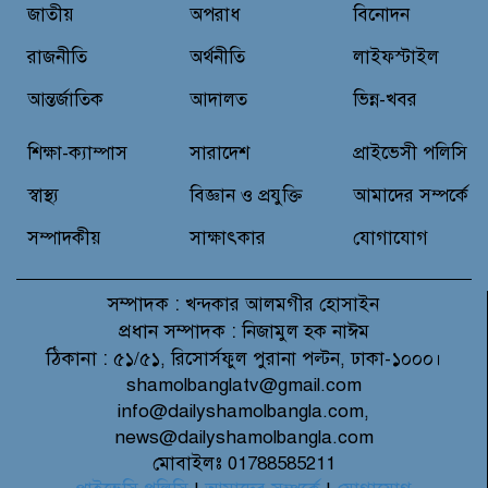
বন্যাদুর্গত মানুষের পাশে পার্কভিউ
জাতীয়
অপরাধ
বিনোদন
হাসপাতাল আমিলাইষে ফ্রি চিকিৎসা
ক্যাম্পে ২ হাজার রোগীকে সেবা,
রাজনীতি
অর্থনীতি
লাইফস্টাইল
বিনামূল্যে ওষুধ বিতরণ
আন্তর্জাতিক
আদালত
ভিন্ন-খবর
চন্দনাইশ থানা পুলিশের অভিযানে ৩
আসামী গ্রেফতার
শিক্ষা-ক্যাম্পাস
সারাদেশ
প্রাইভেসী পলিসি
স্বাস্থ্য
বিজ্ঞান ও প্রযুক্তি
আমাদের সম্পর্কে
সম্পাদকীয়
সাক্ষাৎকার
যোগাযোগ
সম্পাদক :
খন্দকার আলমগীর হোসাইন
প্রধান সম্পাদক :
নিজামুল হক নাঈম
ঠিকানা :
৫১/৫১, রিসোর্সফুল পুরানা পল্টন, ঢাকা-১০০০।
shamolbanglatv@gmail.com
info@dailyshamolbangla.com,
news@dailyshamolbangla.com
মোবাইলঃ 01788585211