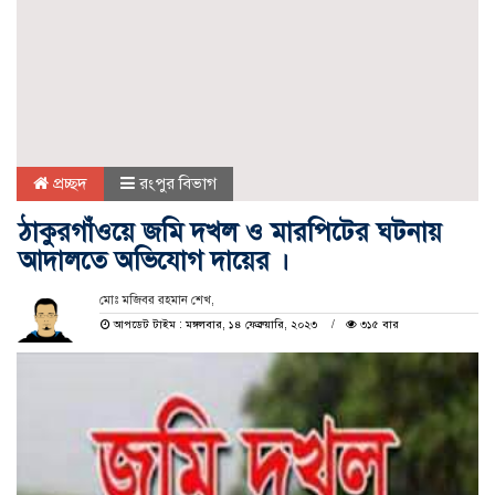
প্রচ্ছদ
রংপুর বিভাগ
ঠাকুরগাঁওয়ে জমি দখল ও মারপিটের ঘটনায়
আদালতে অভিযোগ দায়ের ।
মোঃ মজিবর রহমান শেখ,
আপডেট টাইম : মঙ্গলবার, ১৪ ফেব্রুয়ারি, ২০২৩
৩১৫ বার