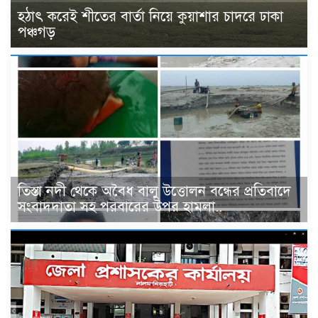
হঠাৎ করেই শীতের বার্তা নিয়ে কুয়াশার চাদরে ঢাকা
পঞ্চগড়
তিস্তা নদী থেকে অবৈধ বালু উত্তোলন বন্ধের প্রতিবাদে
সংবাদদাতা সহ পরবারের উপর হামলা..