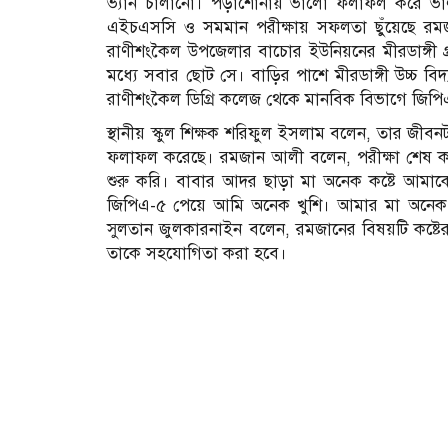
ভ্যান চালানো। পড়াশোনায় ভালো ফলাফল করে ভাল
এইচএসসি ও সমমান পরীক্ষায় সফলতা ছুঁয়েছে রমজা
রাণীশংকৈল উপজেলার বাচোর ইউনিয়নের মীরডাঙ্গী 
মধ্যে সবার ছোট সে। বাড়ির পাশে মীরডাঙ্গী উচ্
রাণীশংকৈল ডিগ্রি কলেজ থেকে মানবিক বিভাগে জিপি
স্থানীয় স্কুল শিক্ষক শরিফুল ইসলাম বলেন, তার জীব
ফলাফল করেছে। রমজান আলী বলেন, পরীক্ষা শেষ ক
শুরু করি। বাবার আদর ছাড়া মা অনেক কষ্টে আমাকে 
জিপিএ-৫ পেয়ে আমি অনেক খুশি। আমার মা অনেক খু
সুলতান জুলকারনাইন বলেন, রমজানের বিষয়টি কষ্টের
তাকে সহযোগিতা করা হবে।