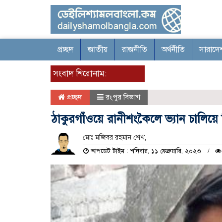
প্রচ্ছদ
জাতীয়
রাজনীতি
অর্থনীতি
সারাদে
সংবাদ শিরোনাম:
প্রচ্ছদ
রংপুর বিভাগ
ঠাকুরগাঁওয়ে রানীশংকৈলে ভ্যান চালি
মোঃ মজিবর রহমান শেখ,
আপডেট টাইম : শনিবার, ১১ ফেব্রুয়ারি, ২০২৩