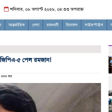
শনিবার, ০৮ অগাস্ট ২০২৬, ০৪:৩৩ অপরাহ্ন
শ
আন্তর্জাতিক
খেলা
রাজধানী
বিনোদন
লাইফস্টাইল
য়ে জিপিএ-৫ পেল রমজান!
৩৩৩ বার