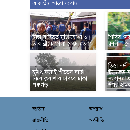
এ জাতীয় আরো সংবাদ
নিজ বাড়িতে মুক্তিযোদ্ধা ও
শিবির নেত
তার স্ত্রীকে ‘গলা কেটে হত্যা’
যুবলীগ নেত
তিস্তা নদ
হঠাৎ করেই শীতের বার্তা
উত্তোলন ব
নিয়ে কুয়াশার চাদরে ঢাকা
সংবাদদাত
পঞ্চগড়
উপর হামল
জাতীয়
অপরাধ
রাজনীতি
অর্থনীতি