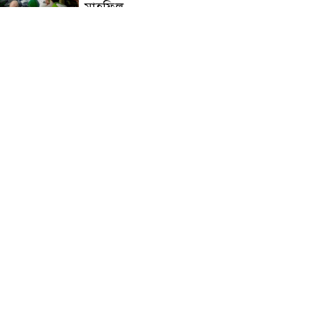
মাহফিল
চন্দনাইশে বিমরুলের কামড়ে
বৃদ্ধের মৃত্যু
‘দৌড়ান সুস্থতার জন্য, এগিয়ে
চলুন বিজয়ের পথে’—স্লোগানে
রামগড়ে ম্যারাথনে অংশ নিলেন
তিন শতাধিক দৌড়বিদ
মাগুরায় লোডশেডিংয়ের গরম
থেকে বাঁচতে মসজিদের ছাদে উঠে
বিদ্যুৎস্পৃষ্টে মুয়াজ্জিনের মৃত্যু!
রুপনগর প্রেসক্লাবের সদস্য মোঃ
রুহুল আমিন এর মমতাময়ী
মায়ের মৃত্যু
প্রান্তিক শহরে উন্নত আল্ট্রাসাউন্ড
প্রযুক্তি নিয়ে উইপ্রো জিই
হেলথকেয়ারের ‘হেলথ এক্সপ্রেস’
চালু