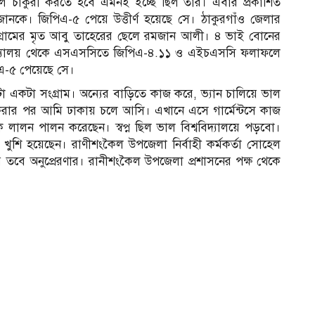
 চাকুরী করতে হবে এমনই ইচ্ছে ছিল তার। এবার প্রকাশিত
নকে। জিপিএ-৫ পেয়ে উত্তীর্ণ হয়েছে সে। ঠাকুরগাঁও জেলার
গ্রামের মৃত আবু তাহেরের ছেলে রমজান আলী। ৪ ভাই বোনের
চ বিদ্যালয় থেকে এসএসসিতে জিপিএ-৪.১১ ও এইচএসসি ফলাফলে
এ-৫ পেয়েছে সে।
নটা একটা সংগ্রাম। অন্যের বাড়িতে কাজ করে, ভ্যান চালিয়ে ভাল
রার পর আমি ঢাকায় চলে আসি। এখানে এসে গার্মেন্টসে কাজ
লালন পালন করেছেন। স্বপ্ন ছিল ভাল বিশ্ববিদ্যালয়ে পড়বো।
শি হয়েছেন। রাণীশংকৈল উপজেলা নির্বাহী কর্মকর্তা সোহেল
 তবে অনুপ্রেরণার। রানীশংকৈল উপজেলা প্রশাসনের পক্ষ থেকে