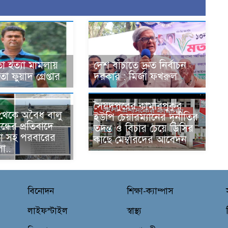
া হত্যা মামলায়
দেশ বাঁচাতে দ্রুত নির্বাচন
া ফুয়াদ গ্রেপ্তার
দরকার : মির্জা ফখরুল
সৈয়দপুরের কামারপুকুর
ী থেকে অবৈধ বালু
ইউপি চেয়ারম্যানের দূর্নীতির
ন্ধের প্রতিবাদে
তদন্ত ও বিচার চেয়ে ডিসির
া সহ পরবারের
কাছে মেম্বারদের আবেদন
া..
বিনোদন
শিক্ষা-ক্যাম্পাস
লাইফস্টাইল
স্বাস্থ্য