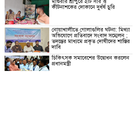
মাগুরার শ্রীপুরে ২টি সার ও
কীটনাশকের দোকানে দুর্ধর্ষ চুরি
নোয়াখালীতে গোলাগুলির ঘটনা: মিথ্যা
অভিযোগে প্রতিবাদে সংবাদ সম্মেলন ;
তদন্তের মাধ্যমে প্রকৃত দোষীদের শাস্তির
দাবি
চিকিৎসক সমাবেশের উদ্বোধন করলেন
প্রধানমন্ত্রী
চন্দনাইশে সড়ক দূর্ঘটনায় নিহত-১,
আহত-২
চন্দনাইশে জুলাই গণ-অভ্যুত্থানে শহীদ
ও আহতদের মাগফেরাত কামনায়
বিএনপির দোয়া মাহফিল