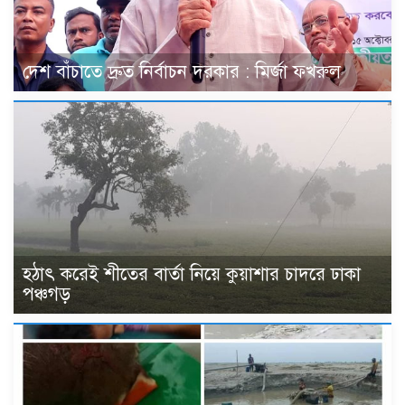
দেশ বাঁচাতে দ্রুত নির্বাচন দরকার : মির্জা ফখরুল
হঠাৎ করেই শীতের বার্তা নিয়ে কুয়াশার চাদরে ঢাকা
পঞ্চগড়