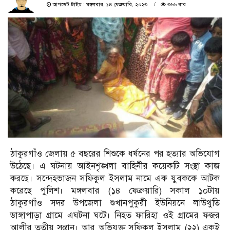
আপডেট টাইম : মঙ্গলবার, ১৪ ফেব্রুয়ারি, ২০২৩
৩৬৬ বার
ঠাকুরগাঁও জেলায় ৫ বছরের শিশুকে ধর্ষনের পর হত্যার অভিযোগ
উঠেছে। এ ঘটনায় আইনশৃঙ্খলা বাহিনীর কয়েকটি সংস্থা কাজ
করছে। সন্দেহভাজন সফিকুল ইসলাম নামে এক যুবককে আটক
করেছে পুলিশ। মঙ্গলবার (১৪ ফেব্রুয়ারি) সকাল ১০টায়
ঠাকুরগাঁও সদর উপজেলা শুখানপুকুরী ইউনিয়নে লাউথুতি
ডাঙ্গাপাড়া গ্রামে এঘটনা ঘটে। নিহত ফারিহা ওই গ্রামের ফজর
আলীর তৃতীয় সন্তান। আর অভিযুক্ত সফিকুল ইসলাম (২২) একই