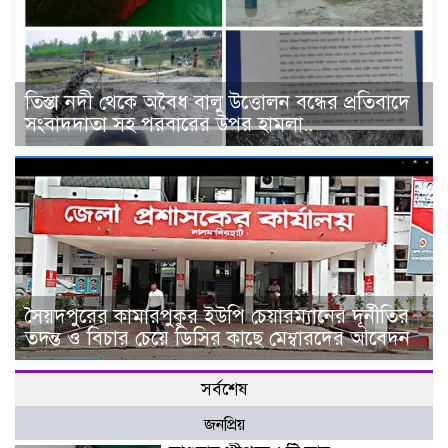
তিস্তা নদী থেকে অবৈধ বালু উত্তোলন বন্ধের প্রতিবাদে
সংবাদদাতা সহ পরবারের উপর হামলা..
সৈয়দপুরের কামারপুকুর ইউপি চেয়ারম্যানের দূর্নীতির
তদন্ত ও বিচার চেয়ে ডিসির কাছে মেম্বারদের আবেদন
সর্বশেষ
জনপ্রিয়