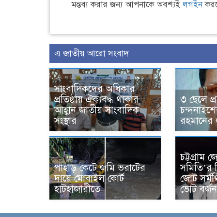
মন্তব্য করার জন্য আপনাকে অবশ্যই
লগইন
করত
এ জাতীয় আরো সংবাদ
সাংবাদিকদের অধিকার
প্রতিষ্ঠায় ঐক্যবদ্ধ থাকার
৩ ছেলে প্র
আহ্বান জাতীয় সাংবাদিক
চন্দনাইশ
সংস্থার
রহমানের 
চট্টগ্রাম
পাহাড় কেটে জমি ভরাটের
সমিতি’র ন
দায়ে মোবাইল কোর্ট
জোট সর্ম
হাটহাজারীতে
ভোট বর্জ