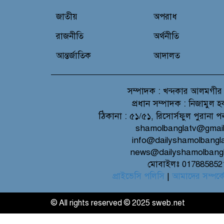
জাতীয়
অপরাধ
রাজনীতি
অর্থনীতি
আন্তর্জাতিক
আদালত
সম্পাদক :
খন্দকার আলমগীর
প্রধান সম্পাদক :
নিজামুল হ
ঠিকানা :
৫১/৫১, রিসোর্সফুল পুরানা প
shamolbanglatv@gmai
info@dailyshamolbangl
news@dailyshamolbang
মোবাইলঃ 017885852
প্রাইভেসি পলিসি
|
আমাদের সম্পর্ক
© All rights reserved © 2025 sweb.net