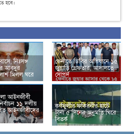
ে হবে।
বাসে, নিঃসঙ্গ
ফেনীতে ডিবির অভিযানে ১৫
ের আবদুর
জুয়াড়ি গ্রেফতার, আদালতে
লাশ মিলল ঘরে
সোপর্দ
 জেলা আইনজীবী
ির্বাচন ১১ দলীয়
কর্ণফুলীর ফকিরনীর হাটে
থিত আইনজীবীদের
টানা ৫ দিনের অনুমতি ঘিরে
ন
বিতর্ক