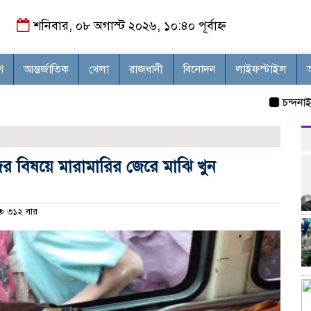
শনিবার, ০৮ অগাস্ট ২০২৬, ১০:৪০ পূর্বাহ্ন
শ
আন্তর্জাতিক
খেলা
রাজধানী
বিনোদন
লাইফস্টাইল
চন্দনাইশে স
ের বিষয়ে মারামারির জেরে মাঝি খুন
৩১২ বার