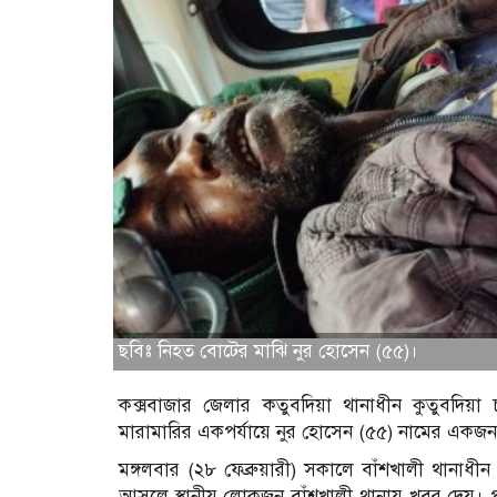
ছবিঃ নিহত বোটের মাঝি নুর হোসেন (৫৫)।
কক্সবাজার জেলার কতুবদিয়া থানাধীন কুতুবদিয়া 
মারামারির একপর্যায়ে নুর হোসেন (৫৫) নামের একজ
মঙ্গলবার (২৮ ফেব্রুয়ারী) সকালে বাঁশখালী থানাধ
আসলে স্থানীয় লোকজন বাঁশখালী থানায় খবর দেয়। পরে