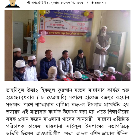
আপডেট টাইম : বুধবার, ৮ ফেব্রুয়ারি, ২০২৩
৪৪৫ বার
তাহযিবুল উম্মাহ্ হিফজুল কুরআন মডেল মাদ্রাসার কার্যক্র শুরু
হয়েছে।বুধবার ( ৮ ফেব্রুয়ারি) সকালে হাফেজ বজলুর রহমান
সড়কের পাশে নাতোয়ান বাগিচা নজরুল ইসলাম মার্কেটের ২য়
তলায়র এই মাদ্রাসার কার্যক্র উদ্বোধন করা হয়।এতে শিক্ষার্থীদের
সবক প্রদান করেন মাওলানা খালেদ আনচারী। মাদ্রাসা প্রতিষ্ঠাত
পরিচালক হাফেজ মাওলানা সাইফুল ইসলামের সভাপতিত্বে
অতিথি ছিলেন আওয়ামিলীগ নেতা আব্দুল রশিদ,জামাল উদ্দিন,