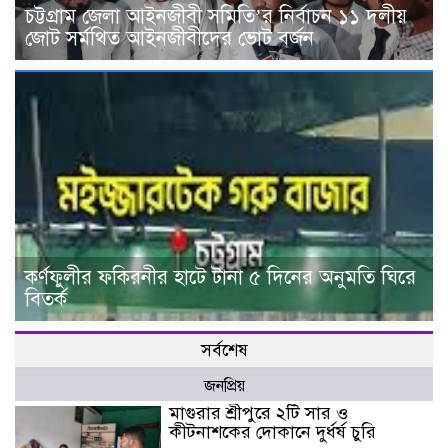
চট্টগ্রাম জেলা আইনজীবী সমিতি’র নির্বাচন ১১ দলীয়
জোট সর্মথিত আইনজীবীদের ভোট বর্জন
কর্ণফুলীর ফকিরনীর হাটে টানা ৫ দিনের অনুমতি ঘিরে
বিতর্ক
সর্বশেষ
জনপ্রিয়
মাগুরার শ্রীপুরে ২টি সার ও
কীটনাশকের দোকানে দুর্ধর্ষ চুরি