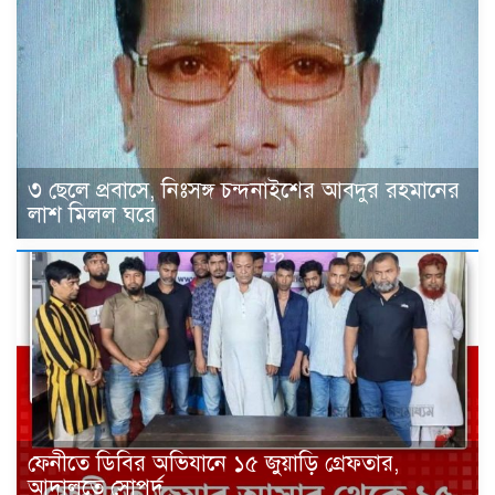
৩ ছেলে প্রবাসে, নিঃসঙ্গ চন্দনাইশের আবদুর রহমানের
লাশ মিলল ঘরে
ফেনীতে ডিবির অভিযানে ১৫ জুয়াড়ি গ্রেফতার,
আদালতে সোপর্দ