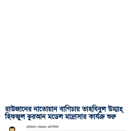
রাউজানের নাতোয়ান বাগিচায় তাহযিবুল উম্মাহ্
হিফজুল কুরআন মডেল মাদ্রাসার কার্যক্র শুরু
রাউজান( চট্টগ্রাম) প্রতিনিধি: