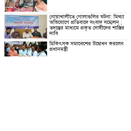
নোয়াখালীতে গোলাগুলির ঘটনা: মিথ্যা
অভিযোগে প্রতিবাদে সংবাদ সম্মেলন ;
তদন্তের মাধ্যমে প্রকৃত দোষীদের শাস্তির
দাবি
চিকিৎসক সমাবেশের উদ্বোধন করলেন
প্রধানমন্ত্রী
চন্দনাইশে সড়ক দূর্ঘটনায় নিহত-১,
আহত-২
চন্দনাইশে জুলাই গণ-অভ্যুত্থানে শহীদ
ও আহতদের মাগফেরাত কামনায়
বিএনপির দোয়া মাহফিল
চন্দনাইশে বিমরুলের কামড়ে বৃদ্ধের