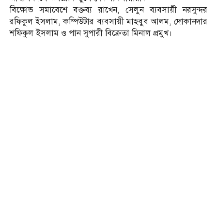
বিক্ষোভ সমাবেশে বক্তব্য রাখেন, সেলুন ব্যবসায়ী নরসুন্দর
রফিকুল ইসলাম, কম্পিউটার ব্যবসায়ী মাহবুব আলম, দোকানদার
শফিকুল ইসলাম ও পান সুপারী বিক্রেতা মিনাল প্রমুখ।