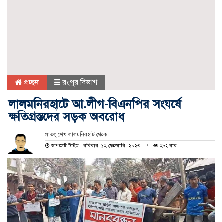
প্রচ্ছদ
রংপুর বিভাগ
লালমনিরহাটে আ.লীগ-বিএনপির সংঘর্ষে
ক্ষতিগ্রস্তদের সড়ক অবরোধ
লাভলু শেখ লালমনিরহাট থেকে।।
আপডেট টাইম : রবিবার, ১২ ফেব্রুয়ারি, ২০২৩
২৯২ বার