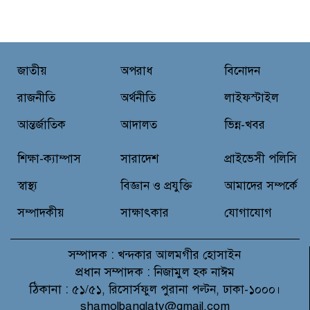
“স্পেশাল ট্রাইব্যুনালে জুলাই গণহত্যার
বিচার করেন, জনগণ আপনাদের ছাড়বে
না: সাক্কু
ভাষা সৈনিক অজিত গুহ মহাবিদ্যালয়ে
জাতীয়
অপরাধ
বিনোদন
জুলাই গণঅভ্যুত্থান দিবসের আলোচনা
সভা ও পুরস্কার বিতরণ
রাজনীতি
অর্থনীতি
লাইফস্টাইল
আন্তর্জাতিক
আদালত
ভিন্ন-খবর
বন্যাদুর্গত মানুষের পাশে পার্কভিউ
হাসপাতাল আমিলাইষে ফ্রি চিকিৎসা
শিক্ষা-ক্যাম্পাস
সারাদেশ
প্রাইভেসী পলিসি
ক্যাম্পে ২ হাজার রোগীকে সেবা,
বিনামূল্যে ওষুধ বিতরণ
স্বাস্থ্য
বিজ্ঞান ও প্রযুক্তি
আমাদের সম্পর্কে
সম্পাদকীয়
সাক্ষাৎকার
যোগাযোগ
সম্পাদক :
খন্দকার আলমগীর হোসাইন
প্রধান সম্পাদক :
নিজামুল হক নাঈম
ঠিকানা :
৫১/৫১, রিসোর্সফুল পুরানা পল্টন, ঢাকা-১০০০।
shamolbanglatv@gmail.com