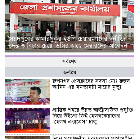
সৈয়দপুরের কামারপুকুর ইউপি চেয়ারম্যানের দূর্নীতির
তদন্ত ও বিচার চেয়ে ডিসির কাছে মেম্বারদের আবেদন
সর্বশেষ
জনপ্রিয়
রুপনগর প্রেসক্লাবের সদস্য মোঃ রুহুল
আমিন এর মমতাময়ী মায়ের মৃত্যু
প্রান্তিক শহরে উন্নত আল্ট্রাসাউন্ড প্রযুক্তি
নিয়ে উইপ্রো জিই হেলথকেয়ারের
‘হেলথ এক্সপ্রেস’ চালু
নিত্য প্রয়োজনীয় দ্রব্যমূল্যের লাগামহীন