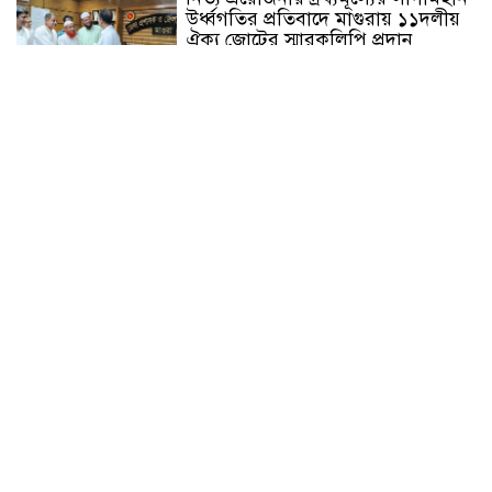
উর্ধ্বগতির প্রতিবাদে মাগুরায় ১১দলীয়
ঐক্য জোটের স্মারকলিপি প্রদান
হাটহাজারী মাদরাসা ছাত্র আরিফুল
ইসলামের আকস্মিক মৃত্যু : মাগফিরাত
কামনায় জামেয়ার মহাপরিচালক
আলেমগণের স্বতঃস্ফূর্ত অংশগ্রহণেই
জুলাই আন্দোলন সফল হয় : আল্লামা
শেখ আহমদ
জুলাই গণঅভ্যুত্থান দিবস উপলক্ষ্যে
কোম্পানীগঞ্জে ১১ দলীয় ঐক্য জোটের
গণমিছিল ও সমাবেশ অনুষ্ঠিত
কোম্পানীগঞ্জে জুলাই গনঅভ্যুত্থান দিবস
২০২৬ উপলক্ষে আলোচনা সভা ও
বিশেষ মোনাজাত