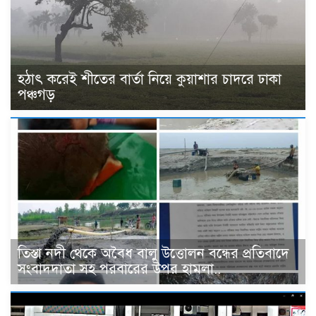
হঠাৎ করেই শীতের বার্তা নিয়ে কুয়াশার চাদরে ঢাকা
পঞ্চগড়
তিস্তা নদী থেকে অবৈধ বালু উত্তোলন বন্ধের প্রতিবাদে
সংবাদদাতা সহ পরবারের উপর হামলা..