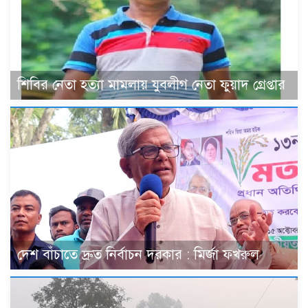
শিবির নেতা হত্যা মামলায় যুবলীগ নেতা ফুয়াদ গ্রেপ্তার
দেশ বাঁচাতে দ্রুত নির্বাচন দরকার : মির্জা ফখরুল