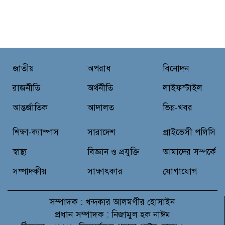
জাতীয়
অপরাধ
বিনোদন
রাজনীতি
অর্থনীতি
লাইফস্টাইল
আন্তর্জাতিক
আদালত
ভিন্ন-খবর
শিক্ষা-ক্যাম্পাস
সারাদেশ
প্রাইভেসী পলিসি
স্বাস্থ্য
বিজ্ঞান ও প্রযুক্তি
আমাদের সম্পর্কে
সম্পাদকীয়
সাক্ষাৎকার
যোগাযোগ
সম্পাদক :
খন্দকার আলমগীর হোসাইন
প্রধান সম্পাদক :
নিজামুল হক নাঈম