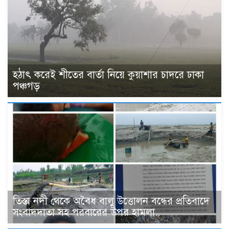
হঠাৎ করেই শীতের বার্তা নিয়ে কুয়াশার চাদরে ঢাকা
পঞ্চগড়
তিস্তা নদী থেকে অবৈধ বালু উত্তোলন বন্ধের প্রতিবাদে
সংবাদদাতা সহ পরবারের উপর হামলা..