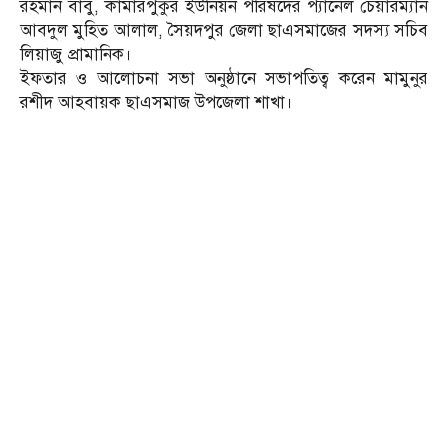
রহমান বাবু, কামারপুকুর ইউনিয়ন পরিষদের প্যানেল চেয়ারম্যান
আবদুল মুহিত আলাল, সৈয়দপুর জেলা ছাএসমাজের সদস্য সচিব
লিয়াজু প্রামানিক।
ইফতার ও আলোচনা সভা অনুষ্ঠানে সভাপতিত্ব করেন মামুনুর
রশীদ আহবায়ক ছাএসমাজ উপজেলা শাখা।