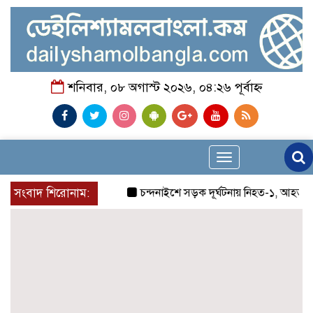
শনিবার, ০৮ অগাস্ট ২০২৬, ০৪:২৬ পূর্বাহ্ন
Toggle
navigation
সংবাদ শিরোনাম:
চন্দনাইশে সড়ক দূর্ঘটনায় নিহত-১, আহত-২
চ