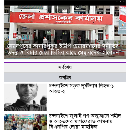
সৈয়দপুরের কামারপুকুর ইউপি চেয়ারম্যানের দূর্নীতির
তদন্ত ও বিচার চেয়ে ডিসির কাছে মেম্বারদের আবেদন
সর্বশেষ
জনপ্রিয়
চন্দনাইশে সড়ক দূর্ঘটনায় নিহত-১,
আহত-২
চন্দনাইশে জুলাই গণ-অভ্যুত্থানে শহীদ
ও আহতদের মাগফেরাত কামনায়
বিএনপির দোয়া মাহফিল