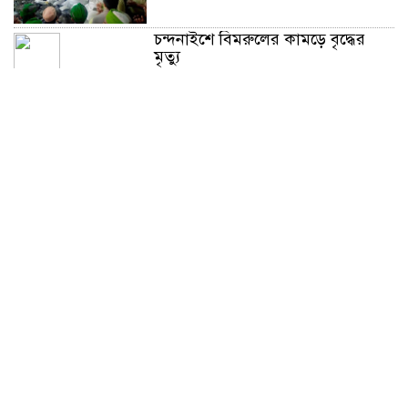
চন্দনাইশে বিমরুলের কামড়ে বৃদ্ধের
মৃত্যু