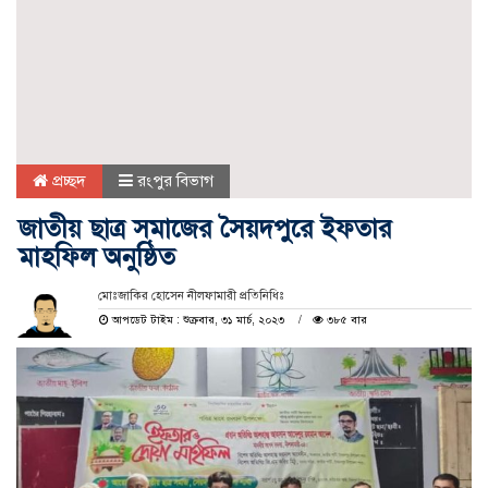
প্রচ্ছদ
রংপুর বিভাগ
জাতীয় ছাত্র সমাজের সৈয়দপুরে ইফতার
মাহফিল অনুষ্ঠিত
মোঃজাকির হোসেন নীলফামারী প্রতিনিধিঃ
আপডেট টাইম : শুক্রবার, ৩১ মার্চ, ২০২৩
৩৮৫ বার