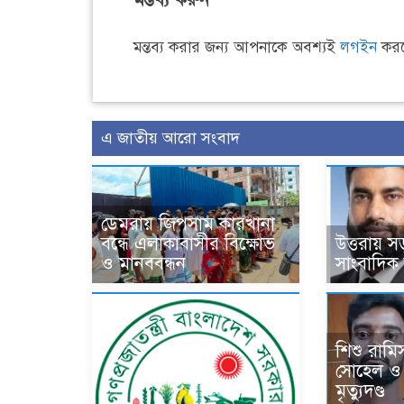
মন্তব্য করার জন্য আপনাকে অবশ্যই
লগইন
করত
এ জাতীয় আরো সংবাদ
ডেমরায় জিপসাম কারখানা
বন্ধে এলাকাবাসীর বিক্ষোভ
উত্তরায় সড়
ও মানববন্ধন
সাংবাদিক
শিশু রামি
সোহেল ও তার
মৃত্যুদণ্ড