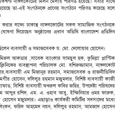
ন একখন্ড নাঙ্গলকোটের মিলন মেলায় পরিণত হয়েছে। সবার সাথে
রি হয়েছে তা-এই সংগঠনকে প্রাণের সংগঠনে পরিণত করেছে বলে
।
ৃঢ় করার লক্ষ্যে ঢাকাস্থ নাঙ্গলকোটের সকল সামাজিক সংগঠনকে
ষণা দিয়েছেন অনুষ্ঠানের প্রধান অতিথি বাংলাদেশ প্রতিদিন
স্থিত ছিলেন ব্যবসায়ী ও সমাজসেবক ড. মো. দেলোয়ার হোসেন।
ুল আকতার ,সাবেক ব্যাংকার সামছুল হক, কুমিল্লা প্লাস্টিক
লিনিকের ব্যবস্থাপনা পরিচালক মো. বশিরুজ্জামান, নাঙ্গলকোট
র,ব্যবসায়ী এম মিজানুর রহমান, সমাজসেবক ও রাজনীতিবিদ
মগীর হোসেন, দলিলুর রহমান মজুমদার, বিশিষ্ট ব্যবসায়ী কাজী
াত, বিশিষ্ট ব্যবসায়ী ফখরুল কবির জহির, উপদেষ্টা পরিষদের
 আব্দুর রশিদ, এম. এ. ওহাব আবু, ইন্জিনিয়ার ওমর ফারুক,
হোসেন মজুমদার। এছাড়াও কার্যকরী কমিটির সদস্যদের মধ্যে
মান লিংকন, ফরিদ আহমেদ নয়ন, দলিলুর রহমান, আমজাদ হোসেন