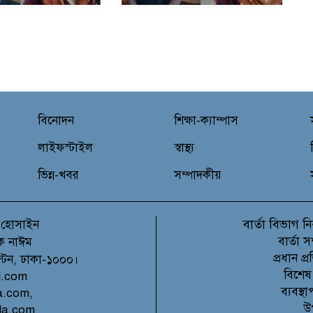
বিনোদন
শিক্ষা-ক্যাম্পাস
লাইফস্টাইল
স্বাস্থ্য
ভিন্ন-খবর
সম্পাদকীয়
বার্তা বিভাগ
 হোসাইন
নি
বার্তা 
ক নাঈম
প্রধান 
ল্টন, ঢাকা-১০০০।
বিশেষ
l.com
ব্যবস্
a.com,
উ
la.com