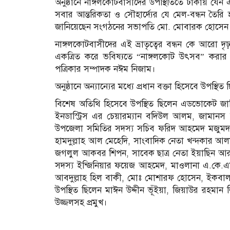
অনুষ্ঠানে নাঙ্গলকোটবাসীদের উপস্থিতিতে ঢাকায় যে
সবার আন্তরিকতা ও সৌহার্দ্যের যে মেল-বন্ধন তৈ
জানিয়েছেন সংগঠনের সভাপতি মো. মোবারক হোসেন
নাঙ্গলকোটবাসীদের এই ভ্রাতৃত্বের বন্ধন কে আরো দ
একত্রিত করে ভবিষ্যতে “নাঙ্গলকোট উৎসব” করার ঘো
পত্রিকার সম্পাদক নঈম নিজাম।
অনুষ্ঠানে অন্যান্যের মধ্যে প্রধান বক্তা হিসেবে উপ
বিশেষ অতিথি হিসেবে উপস্থিত ছিলেন এডভোকেট জামির
ইনডাস্ট্রিস এর চেয়ারম্যান বদিউল আলম, জামানস ক্
উপজেলা সমিতির সদস্য সচিব ফরিদ আহমেদ মজুমদা
হামদুল্লাহ আল মেহেদি, সাংবাদিক নেতা খন্দকার আল
জগলুল আকবর শিপন, সাবেক ছাত্র নেতা ইয়াছিন আরাফ
সদস্য ইন্জিনিয়ার ফয়েজ আহমেদ, মাওলানা এ.কে.এম
আবদুল্লাহ হিল বাকী, মোঃ মোশারফ হোসেন, ইকবাল 
উপস্থিত ছিলেন মাঈন উদ্দীন ভূঁইয়া, জিয়াউর রহ
উজ্জলসহ প্রমুখ।