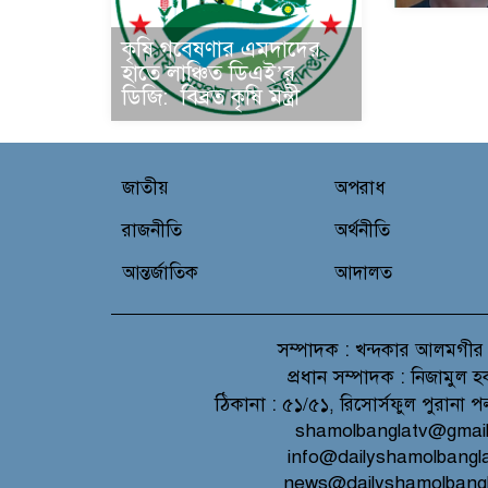
কৃষি গবেষণার এমদাদের
হাতে লাঞ্চিত ডিএই’র
ডিজি: বিব্রত কৃষি মন্ত্রী
জাতীয়
অপরাধ
রাজনীতি
অর্থনীতি
আন্তর্জাতিক
আদালত
সম্পাদক :
খন্দকার আলমগীর
প্রধান সম্পাদক :
নিজামুল হ
ঠিকানা :
৫১/৫১, রিসোর্সফুল পুরানা প
shamolbanglatv@gmai
info@dailyshamolbangl
news@dailyshamolbang