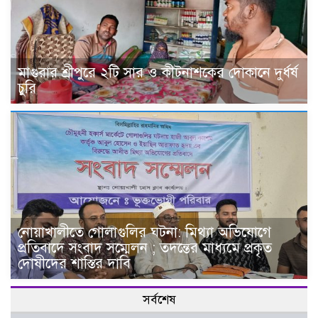
মাগুরার শ্রীপুরে ২টি সার ও কীটনাশকের দোকানে দুর্ধর্ষ
চুরি
নোয়াখালীতে গোলাগুলির ঘটনা: মিথ্যা অভিযোগে
প্রতিবাদে সংবাদ সম্মেলন ; তদন্তের মাধ্যমে প্রকৃত
দোষীদের শাস্তির দাবি
সর্বশেষ