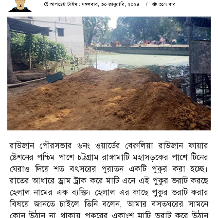
আপডেট টাইম : মঙ্গলবার, ৩০ জানুয়ারি, ২০২৪
৩১৭ বার
রাউজান পৌরসভার ৬নং ওয়ার্ডের বেরুলিয়া রাউজান ফায়ার
ষ্টেশনের পশ্চিম পাশে চট্টগ্রাম রাঙ্গামাটি মহাসড়কের পাশে টিনের
ঘেরাও দিয়ে শত বৎসরের পুরাতন একটি পুকুর করা হচ্ছে।
রাতের আধারে ড্রাম ট্রাক করে মাটি এনে এই পুকুর ভরাট করছে
হেলাল নামের এক ব্যক্তি। হেলাল এর কাছে পুকুর ভরাট করার
বিষয়ে জানতে চাইলে তিনি বলেন, আমার বসতঘরের সামনে
কোন উঠান না থাকায় পুকুরের একাংশ মাটি ভরাট করে উঠান