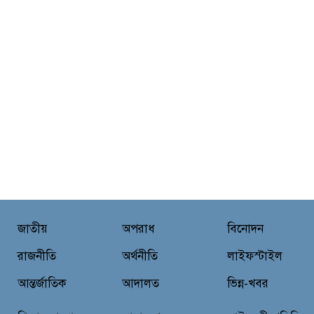
নোয়াখালীতে গোলাগুলির ঘটনা: মিথ্যা
অভিযোগে প্রতিবাদে সংবাদ সম্মেলন ;
তদন্তের মাধ্যমে প্রকৃত দোষীদের শাস্তির
দাবি
চিকিৎসক সমাবেশের উদ্বোধন করলেন
প্রধানমন্ত্রী
চন্দনাইশে সড়ক দূর্ঘটনায় নিহত-১,
আহত-২
জাতীয়
অপরাধ
বিনোদন
চন্দনাইশে জুলাই গণ-অভ্যুত্থানে শহীদ
ও আহতদের মাগফেরাত কামনায়
রাজনীতি
অর্থনীতি
লাইফস্টাইল
বিএনপির দোয়া মাহফিল
আন্তর্জাতিক
আদালত
ভিন্ন-খবর
চন্দনাইশে বিমরুলের কামড়ে বৃদ্ধের