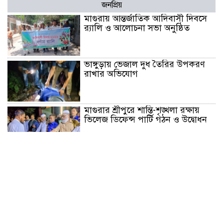
জনপ্রিয়
মাগুরায় আন্তর্জাতিক আদিবাসী দিবসে
র‍্যালি ও আলোচনা সভা অনুষ্ঠিত
ভাঙ্গুড়ায় ভেজাল দুধ তৈরির উপকরণ
রাখার অভিযোগ
মাগুরার শ্রীপুরে শান্তি-শৃঙ্খলা রক্ষায়
ভিলেজ ডিফেন্স পার্টি গঠন ও উদ্বোধন
জে.আই. চৌধুরী যুব ফাউন্ডেশনের
উদ্যোগে শিক্ষার্থীদের মাঝে চারা
বিতরণ
মাগুরার শ্রীপুরে ২টি সার ও
কীটনাশকের দোকানে দুর্ধর্ষ চুরি