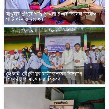
মাগুরার শ্রীপুরে শান্তি-শৃঙ্খলা রক্ষায় ভিলেজ ডিফেন্স
পার্টি গঠন ও উদ্বোধন
জে.আই. চৌধুরী যুব ফাউন্ডেশনের উদ্যোগে
শিক্ষার্থীদের মাঝে চারা বিতরণ